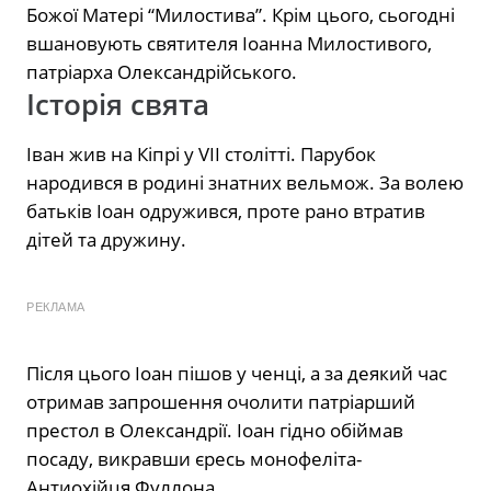
Божої Матері “Милостива”. Крім цього, сьогодні
вшановують святителя Іоанна Милостивого,
патріарха Олександрійського.
Історія свята
Іван жив на Кіпрі у VII столітті. Парубок
народився в родині знатних вельмож. За волею
батьків Іоан одружився, проте рано втратив
дітей та дружину.
РЕКЛАМА
Після цього Іоан пішов у ченці, а за деякий час
отримав запрошення очолити патріарший
престол в Олександрії. Іоан гідно обіймав
посаду, викравши єресь монофеліта-
Антиохійця Фуллона.