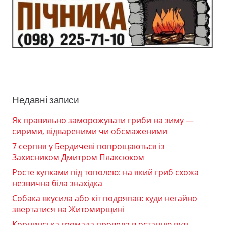
Недавні записи
Як правильно заморожувати гриби на зиму —
сирими, відвареними чи обсмаженими
7 серпня у Бердичеві попрощаються із
Захисником Дмитром Плаксюком
Росте купками під тополею: на який гриб схожа
незвична біла знахідка
Собака вкусила або кіт подряпав: куди негайно
звертатися на Житомирщині
Корнинська громада провела в останню путь