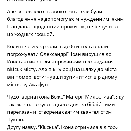
Але основною справою святителя були
благодіяння на допомогу всім нужденним, яким
Іоан давав щоденний прожиток, не беручи за
це жодних грошей.
Коли перси увірвались до Єгипту та стали
погрожувати Олександрії, Іоан вирушив до
Константинополя з проханням про надання
військ місту. Але в 619 році на шляху до міста
він помер, встигнувши зупинитися в рідному
містечку Амафунт.
Чудотворна ікона Божої Матері “Милостива”, яку
також вшановують цього дня, за біблійними
переказами, створена святим євангелістом
Лукою.
Другу назву, “Кікська”, ікона отримала від гори