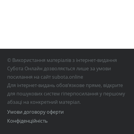
© Використання матеріалів з інтернет-видання
Субота Онлайн дозволяється лише за умови
посилання на сайт subota.online
Для інтернет-видань обов’язкове пряме, відкрите
для пошукових систем гіперпосилання у першому
абзаці на конкретний матеріал.
Умови договору оферти
Конфіденційність