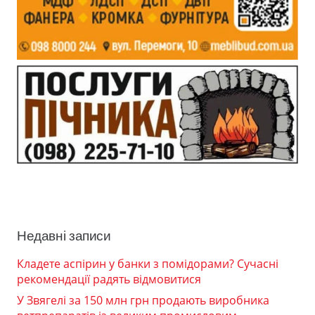
Недавні записи
Кладете аспірин у банки з помідорами? Сучасні
рекомендації радять відмовитися
У Звягелі за 150 млн грн продають виробника