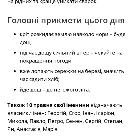
на рідних та краще уникати сварок.
Головні прикмети цього дня
кріт розкидає землю навколо нори – буде
дощ
під час дощу сильний вітер – чекайте на
покращення погоди;
вже лопають сережки на березі, значить
час садити хліб;
йде дощ – до негожого літа.
Також 10 травня свої іменини
відзначають
власники імен: Георгій, Єгор, Іван, Іларіон,
Микола, Павло, Петро, Семен, Сергій, Степан,
Ян, Анастасія, Марія.