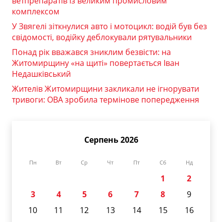
ветпрепаратів із великим промисловим
комплексом
У Звягелі зіткнулися авто і мотоцикл: водій був без
свідомості, водійку деблокували рятувальники
Понад рік вважався зниклим безвісти: на
Житомирщину «на щиті» повертається Іван
Недашківський
Жителів Житомирщини закликали не ігнорувати
тривоги: ОВА зробила термінове попередження
Серпень 2026
Пн
Вт
Ср
Чт
Пт
Сб
Нд
1
2
3
4
5
6
7
8
9
10
11
12
13
14
15
16