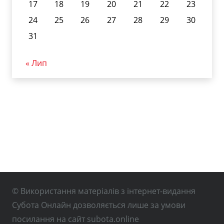
17
18
19
20
21
22
23
24
25
26
27
28
29
30
31
« Лип
© Використання матеріалів з інтернет-видання
Субота Онлайн дозволяється лише за умови
посилання на сайт subota.online