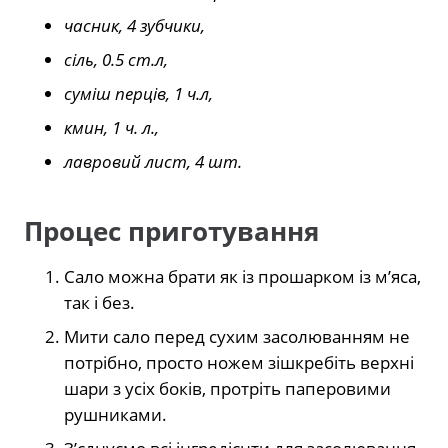
часник, 4 зубчики,
сіль, 0.5 ст.л,
суміш перців, 1 ч.л,
кмин, 1 ч. л.,
лавровий лист, 4 шт.
Процес приготування
Сало можна брати як із прошарком із м’яса,
так і без.
Мити сало перед сухим засолюванням не
потрібно, просто ножем зішкребіть верхні
шари з усіх боків, протріть паперовими
рушниками.