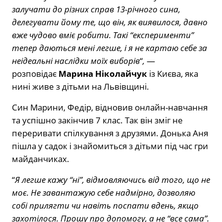
залучати до різних справ 13-річного сина,
делегувати йому те, що він, як виявилося, давно
вже чудово вміє робити. Такі “експерименти”
тепер даються мені легше, і я не картаю себе за
неідеальні наслідки моїх виборів
“
,
—
розповідає
Марина Ніколайчук
із Києва, яка
нині живе з дітьми на Львівщині.
Син Марини, Федір, відновив онлайн-навчання
та успішно закінчив 7 клас. Так він зміг не
переривати спілкування з друзями. Донька Аня
пішла у садок і знайомиться з дітьми під час гри
майданчиках.
“
Я легше кажу “ні”, відмовляючись від того, що не
моє. Не завантажую себе надмірно, дозволяю
собі прилягти чи навіть поспати вдень, якщо
захотілося. Прошу про допомогу, а не “все сама”.