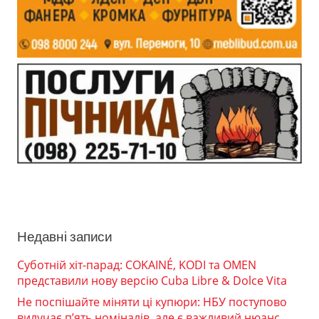
Недавні записи
Суботній хіт-парад: COKAINÉ, KODI та OMEN
представили нову версію Cuba Libre & Dolce Vita
Не поспішайте міняти ці купюри: НБУ поступово
вилучає п’ять номіналів, але є важливий нюанс