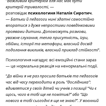
“
Важливим критерієм для нас має бути
критерій тривалості,
—
розповідає
психологиня Наталія Сиротич
.
—
Батьки й педагоги нині здатні самостійно
впоратися з дуже непростими поведінковими
проявами дитини. Допоможуть розмови,
уважне слухання, тепла присутність, ігри,
обійми, історії та метафори, власний досвід
подолання викликів, власний приклад стійкості
“
.
Психологиня нагадує: всі емоційні стани зараз
— це нормальна реакція на ненормальні події.
“
До війни я не раз просила батьків та педагогів
час від часу переходити в роль “дослідника”:
вдивлятися у своїх дітей чи учнів з позиції “Чи є
щось, чого в тобі ще не помітив?” або “Що
нового в тобі сьогодні я ще не знаю?”. У воєнний