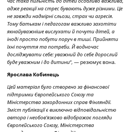
час така пильність до дітей особливо важлива,
адже реакції на стрес бувають дуже різними. Це
не завжди надмірні сльози, страх чи агресія.
Тому батькам і педагогам важливо захотіти
якнайуважніше вислухати й почути дітей, а
іноді просто побути поруч в тиші. Прийняти
їхні почуття та потреби. Й водночас
досліджувати себе: уважний до себе дорослий
буде уважним і до дитини
“
,
— резюмує вона.
Ярослава Кобинець
Цей матеріал було створено за фінансової
підтримки Європейського Союзу та
Міністерства закордонних справ Фінляндії.
Зміст публікації є виключно відповідальністю
автора і необов’язково відображає погляди
Європейського Союзу, Міністерства