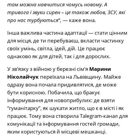
там можна навчитися чомусь новому. А
тривога і звуки сирен – це також любов, ЗСУ, які
про нас турбуються
“
,
— каже вона.
Інша важлива частина адаптації — стати цінним
для місця, де ти перебуваєш, вкласти частинку
своїх умінь, світла, ідей, дій. Це працює
однаково як для дітей, так і для дорослих.
У зв’язку з війною у березні сім’я
Марини
Ніколайчук
переїхала на Львівщину. Майже
одразу вона почала придивлятися, де може
бути корисною. Побачила, що бракує
інформування для новоприбулих: де взяти
“гуманітарку”, як шукати житло, що є в місті і як
працює. Тому вона створила Talegram-канал для
комунікації та інформування гостей громади,
яким користуються й місцеві мешканці.