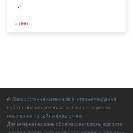
31
« Лип
© Використання матеріалів з інтернет-видання
Субота Онлайн дозволяється лише за умови
посилання на сайт subota.online
Для інтернет-видань обов’язкове пряме, відкрите
для пошукових систем гіперпосилання у першому