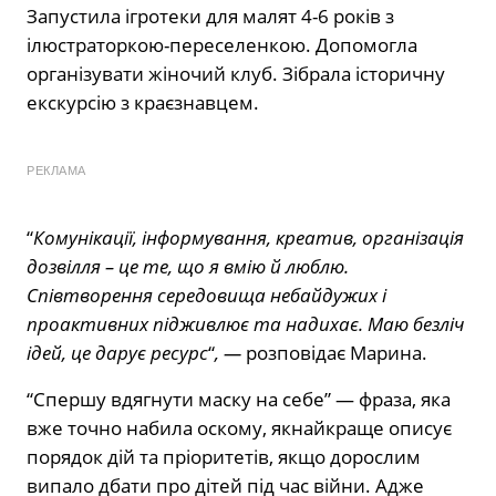
Запустила ігротеки для малят 4-6 років з
ілюстраторкою-переселенкою. Допомогла
організувати жіночий клуб. Зібрала історичну
екскурсію з краєзнавцем.
РЕКЛАМА
“
Комунікації, інформування, креатив, організація
дозвілля – це те, що я вмію й люблю.
Співтворення середовища небайдужих і
проактивних підживлює та надихає. Маю безліч
ідей, це дарує ресурс
“
,
—
розповідає Марина.
“Спершу вдягнути маску на себе” — фраза, яка
вже точно набила оскому, якнайкраще описує
порядок дій та пріоритетів, якщо дорослим
випало дбати про дітей під час війни. Адже