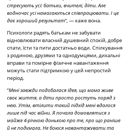
стресують усі: батьки, вчителі, діти. Але
водночас усі намагаються співпрацювати. І це
дає хороший результат
“
,
— каже вона.
Психологи радять батькам не забувати
відновлювати власний душевний спокій, добре
спати, їсти та пити достатньо води. Спілкування
з родиною, друзями та однодумцями, дихальні
вправи та помірне фізичне навантаження
можуть стати підтримкою у цей непростий
період.
“
Мені завжди подобалася ідея, що мама живе
своє життя, а діти просто ростуть поряд з
нею. Утім, втілити такий підхід мені вдалося
лише під час війни. Я почала домовлятися з
майже 4-річною донькою про те, про що раніше
й не подумала. Не боюся навантажувати та