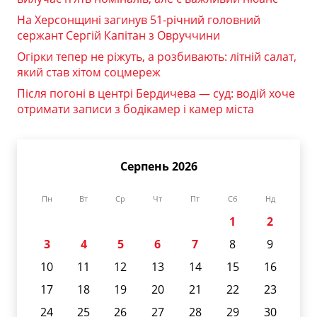
На Херсонщині загинув 51-річний головний
сержант Сергій Капітан з Овруччини
Огірки тепер не ріжуть, а розбивають: літній салат,
який став хітом соцмереж
Після погоні в центрі Бердичева — суд: водій хоче
отримати записи з бодікамер і камер міста
Серпень 2026
Пн
Вт
Ср
Чт
Пт
Сб
Нд
1
2
3
4
5
6
7
8
9
10
11
12
13
14
15
16
17
18
19
20
21
22
23
24
25
26
27
28
29
30