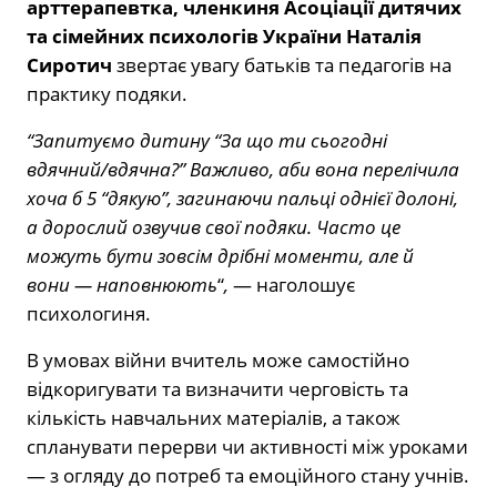
арттерапевтка, членкиня Асоціації дитячих
та сімейних психологів України Наталія
Сиротич
звертає увагу батьків та педагогів на
практику подяки.
“Запитуємо дитину “За що ти сьогодні
вдячний/вдячна?” Важливо, аби вона перелічила
хоча б 5 “дякую”, загинаючи пальці однієї долоні,
а дорослий озвучив свої подяки. Часто це
можуть бути зовсім дрібні моменти, але й
вони
—
наповнюють
“
,
— наголошує
психологиня.
В умовах війни вчитель може самостійно
відкоригувати та визначити черговість та
кількість навчальних матеріалів, а також
спланувати перерви чи активності між уроками
— з огляду до потреб та емоційного стану учнів.