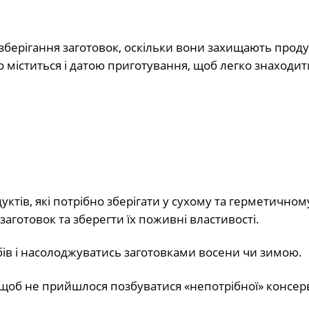
зберігання заготовок, оскільки вони захищають проду
 міститься і датою приготування, щоб легко знаходит
тів, які потрібно зберігати у сухому та герметичному
готовок та зберегти їх поживні властивості.
бів і насолоджуватись заготовками восени чи зимою.
, щоб не прийшлося позбуватися «непотрібної» консерв