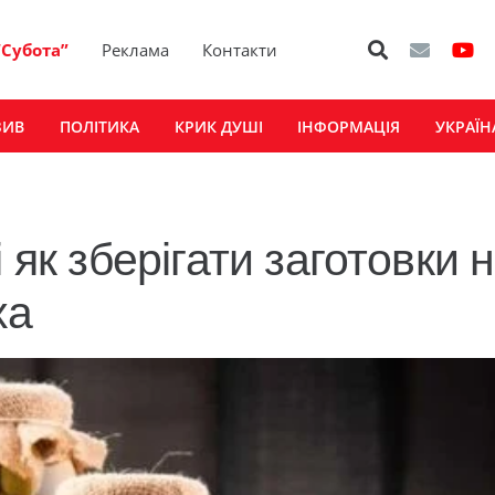
“Субота”
Реклама
Контакти
ЗИВ
ПОЛІТИКА
КРИК ДУШІ
ІНФОРМАЦІЯ
УКРАЇН
 як зберігати заготовки 
ха