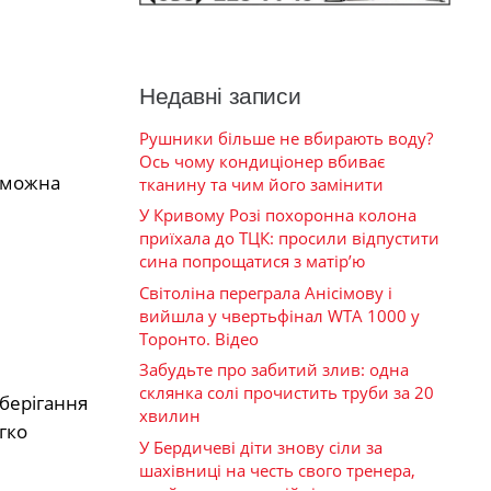
Недавні записи
Рушники більше не вбирають воду?
Ось чому кондиціонер вбиває
і можна
тканину та чим його замінити
У Кривому Розі похоронна колона
приїхала до ТЦК: просили відпустити
сина попрощатися з матір’ю
Світоліна переграла Анісімову і
вийшла у чвертьфінал WTA 1000 у
Торонто. Відео
Забудьте про забитий злив: одна
склянка солі прочистить труби за 20
зберігання
хвилин
гко
У Бердичеві діти знову сіли за
шахівниці на честь свого тренера,