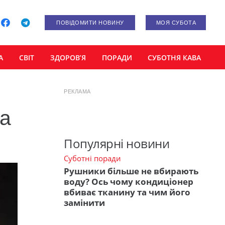
ПОВІДОМИТИ НОВИНУ
МОЯ СУБОТА
А
СВІТ
ЗДОРОВ’Я
ПОРАДИ
СУБОТНЯ КАВА
РЕКЛАМА
на
Популярні новини
Суботні поради
Рушники більше не вбирають
воду? Ось чому кондиціонер
вбиває тканину та чим його
замінити