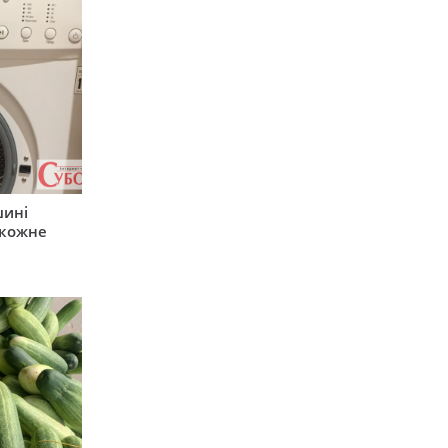
шині
 кожне