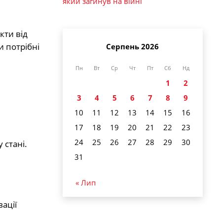
який загинув на війні
кти від
и потрібні
Серпень 2026
Пн
Вт
Ср
Чт
Пт
Сб
Нд
1
2
3
4
5
6
7
8
9
10
11
12
13
14
15
16
17
18
19
20
21
22
23
24
25
26
27
28
29
30
 стані.
31
« Лип
ації