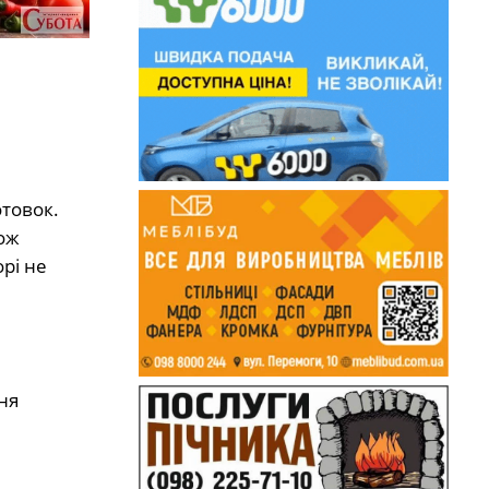
отовок.
ож
рі не
ня