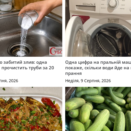
о забитий злив: одна
Одна цифра на пральній ма
і прочистить труби за 20
покаже, скільки води йде на
прання
пня, 2026
Неділя, 9 Серпня, 2026