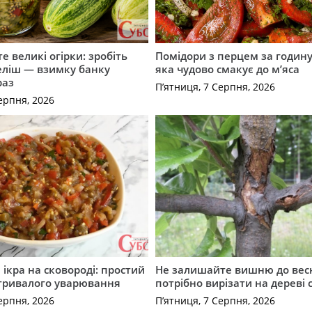
е великі огірки: зробіть
Помідори з перцем за годину:
еліш — взимку банку
яка чудово смакує до м’яса
раз
П’ятниця, 7 Серпня, 2026
ерпня, 2026
ікра на сковороді: простий
Не залишайте вишню до вес
 тривалого уварювання
потрібно вирізати на дереві 
ерпня, 2026
П’ятниця, 7 Серпня, 2026