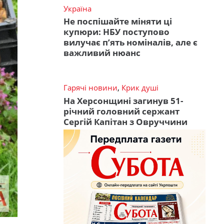
Україна
Не поспішайте міняти ці
купюри: НБУ поступово
вилучає п’ять номіналів, але є
важливий нюанс
Гарячі новини
,
Крик душі
На Херсонщині загинув 51-
річний головний сержант
Сергій Капітан з Овруччини