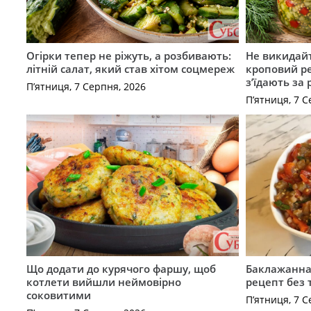
Огірки тепер не ріжуть, а розбивають:
Не викидайт
літній салат, який став хітом соцмереж
кроповий р
з’їдають за 
П’ятниця, 7 Серпня, 2026
П’ятниця, 7 С
Що додати до курячого фаршу, щоб
Баклажанна 
котлети вийшли неймовірно
рецепт без
соковитими
П’ятниця, 7 С