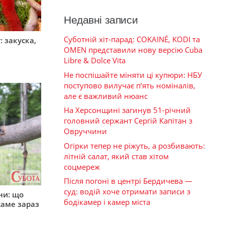
Недавні записи
Суботній хіт-парад: COKAINÉ, KODI та
 закуска,
OMEN представили нову версію Cuba
Libre & Dolce Vita
Не поспішайте міняти ці купюри: НБУ
поступово вилучає п’ять номіналів,
але є важливий нюанс
На Херсонщині загинув 51-річний
головний сержант Сергій Капітан з
Овруччини
Огірки тепер не ріжуть, а розбивають:
літній салат, який став хітом
соцмереж
Після погоні в центрі Бердичева —
суд: водій хоче отримати записи з
ни: що
бодікамер і камер міста
саме зараз