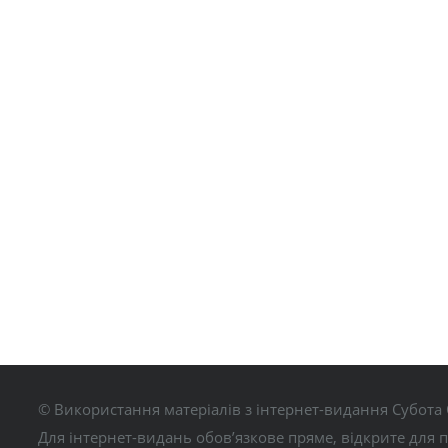
© Використання матеріалів з інтернет-видання Субота 
Для інтернет-видань обов’язкове пряме, відкрите для 