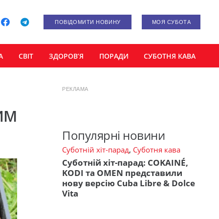
ПОВІДОМИТИ НОВИНУ
МОЯ СУБОТА
А
СВІТ
ЗДОРОВ’Я
ПОРАДИ
СУБОТНЯ КАВА
РЕКЛАМА
им
Популярні новини
Суботній хіт-парад
,
Суботня кава
Суботній хіт-парад: COKAINÉ,
KODI та OMEN представили
нову версію Cuba Libre & Dolce
Vita