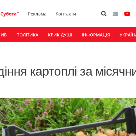
“Субота”
Реклама
Контакти
ЗИВ
ПОЛІТИКА
КРИК ДУШІ
ІНФОРМАЦІЯ
УКРАЇН
ментар
діння картоплі за місячн