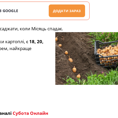
В GOOGLE
ДОДАТИ ЗАРАЗ
 саджати, коли Місяць спадає.
и картоплі, є
18, 20,
арем, найкраще
аналі
Субота Онлайн