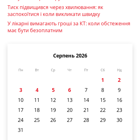
Тиск підвищився через хвилювання: як
заспокоїтися і коли викликати швидку
У лікарні вимагають гроші за КТ: коли обстеження
має бути безоплатним
Серпень 2026
Пн
Вт
Ср
Чт
Пт
Сб
Нд
1
2
3
4
5
6
7
8
9
10
11
12
13
14
15
16
17
18
19
20
21
22
23
24
25
26
27
28
29
30
31