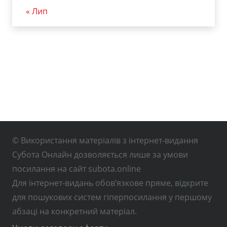
« Лип
© Використання матеріалів з інтернет-видання
Субота Онлайн дозволяється лише за умови
посилання на сайт subota.online
Для інтернет-видань обов’язкове пряме, відкрите
для пошукових систем гіперпосилання у першому
абзаці на конкретний матеріал.