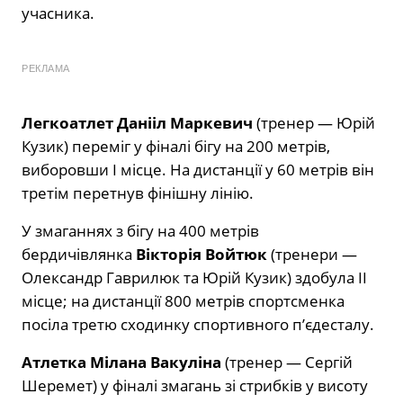
учасника.
РЕКЛАМА
Легкоатлет Данііл Маркевич
(тренер — Юрій
Кузик) переміг у фіналі бігу на 200 метрів,
виборовши І місце. На дистанції у 60 метрів він
третім перетнув фінішну лінію.
У змаганнях з бігу на 400 метрів
бердичівлянка
Вікторія Войтюк
(тренери —
Олександр Гаврилюк та Юрій Кузик) здобула ІІ
місце; на дистанції 800 метрів спортсменка
посіла третю сходинку спортивного п’єдесталу.
Атлетка Мілана Вакуліна
(тренер — Сергій
Шеремет) у фіналі змагань зі стрибків у висоту