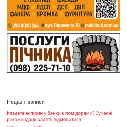
Недавні записи
Кладете аспірин у банки з помідорами? Сучасні
рекомендації радять відмовитися