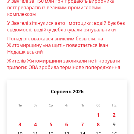
У Звягелі за 150 млн грн продають виробника
ветпрепаратів із великим промисловим
комплексом
У Звягелі зіткнулися авто і мотоцикл: водій був без
свідомості, водійку деблокували рятувальники
Понад рік вважався зниклим безвісти: на
Житомирщину «на щиті» повертається Іван
Недашківський
Жителів Житомирщини закликали не ігнорувати
тривоги: ОВА зробила термінове попередження
Серпень 2026
Пн
Вт
Ср
Чт
Пт
Сб
Нд
1
2
3
4
5
6
7
8
9