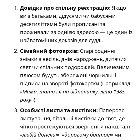
Довідка про спільну реєстрацію:
Якщо
ви з батьками, дідусями чи бабусями
десятиліттями були прописані та
проживали за однією адресою — це один із
найвагоміших доказів для судді.
Сімейний фотоархів:
Старі родинні
знімки з весіль, днів народжень, дитячих
свят чи спільних подорожей. Величезним
плюсом будуть збережені чорнильні
підписи на звороті фотокартки (наприклад:
«Мама, тато і я на відпочинку, літо 1985
року»
).
Особисті листи та листівки:
Паперове
листування, вітальні листівки до свят, де
чітко простежуються звернення на кшталт
«любій донечці»
,
«дорогому братові»
чи