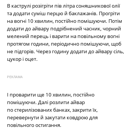
В каструлі розігріти пів літра соняшникової олії
та додати суміш перцю й баклажанів. Прогріти
на вогні 10 хвилин, постійно помішуючи. Потім
додати до айвару подрібнений часник, чорний
мелений перець і варити на повільному вогні
протягом години, періодично помішуючи, щоб
не підгорів. Через годину додати до айвару сіль,
цукор і оцет.
РЕКЛАМА
І проварити ще 10 хвилин, постійно
помішуючи. Далі розлити айвар
по стерилізованих банках, закрити їх,
перевернути й закутати ковдрою для
повільного остигання.