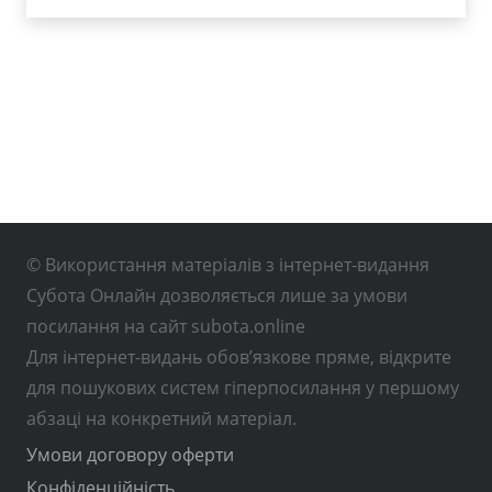
© Використання матеріалів з інтернет-видання
Субота Онлайн дозволяється лише за умови
посилання на сайт subota.online
Для інтернет-видань обов’язкове пряме, відкрите
для пошукових систем гіперпосилання у першому
абзаці на конкретний матеріал.
Умови договору оферти
Конфіденційність