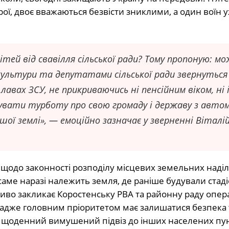
рої, двоє вважаються безвісти зниклими, а один воїн 
тей від свавілля сільської ради? Тому пропоную: мо
культури та депутатами сільської ради звернуться
лавах ЗСУ, не прикриваючись ні пенсійним віком, ні
зувати турботу про свою громаду і державу з авт
шої землі», — емоційно зазначає у зверненні Віталі
щодо законності розподілу місцевих земельних наділі
саме наразі належить земля, де раніше будували стаді
гливо закликає Коростенську РВА та районну раду опе
, адже головним пріоритетом має залишатися безпека 
не щоденний вимушений підвіз до інших населених пун