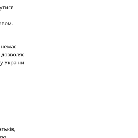
бутися
ивом.
 немає.
ю дозволяє
у України
тьків,
еро