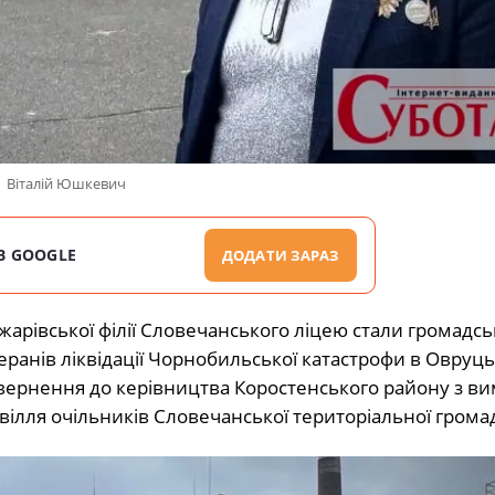
Віталій Юшкевич
В GOOGLE
ДОДАТИ ЗАРАЗ
жарівської філії Словечанського ліцею стали громадсь
теранів ліквідації Чорнобильської катастрофи в Овруц
вернення до керівництва Коростенського району з в
вілля очільників Словечанської територіальної грома