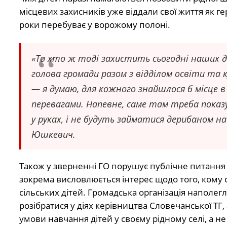
місцевих захисників уже віддали свої життя як ге
роки перебуває у ворожому полоні.
«То хто ж тоді захистить сьогодні наших ді
голова громади разом з відділом освіти та 
— я думаю, для кожного знайшлося б місце в 
перевагами. Напевне, саме там треба пока
у руках, і не будуть займатися дерибаном на
Юшкевич.
Також у зверненні ГО порушує публічне питання 
зокрема висловлюється інтерес щодо того, кому 
сільських дітей. Громадська організація наполе
розібратися у діях керівництва Словечанської ТГ
умови навчання дітей у своєму рідному селі, а 