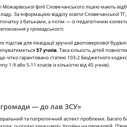
ні Можарівської філії Словечанського ліцею мають від
аду. За інформацією відділу освіти Словечанської ТГ,
початку з батьками, а потім — із педагогічним колект
епокоєння у громадськості.
підстав для ліквідації зручної двоповерхової будівлі
алічуватиметься
57 учнів
. Така кількість дітей повніст
 що чітко гарантовано статею 103-2 Бюджетного кодекс
 1-9 або 5-11 класів із кількістю від 45 учнів).
 громади — до лав ЗСУ»
 моральний та патріотичний аспект проблеми. Багато ба
школи, сьогодні захищають Україну на передовій. П’ят