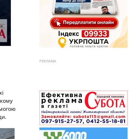
РЕКЛАМА
кі
ькому
имогою
ди.