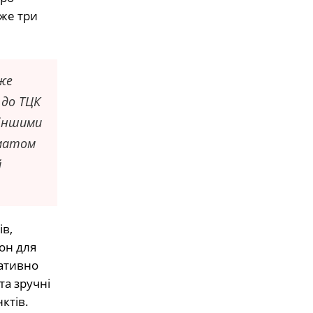
уже три
же
 до ТЦК
 іншими
оматом
й
в,
он для
ративно
та зручні
ктів.