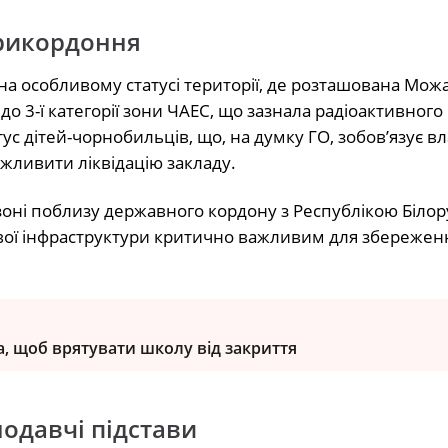
прикордоння
а особливому статусі території, де розташована Мож
о 3-ї категорії зони ЧАЕС, що зазнала радіоактивного
ус дітей-чорнобильців, що, на думку ГО, зобов’язує в
жливити ліквідацію закладу.
 зоні поблизу державного кордону з Республікою Білор
вої інфраструктури критично важливим для збережен
, щоб врятувати школу від закриття
одавчі підстави