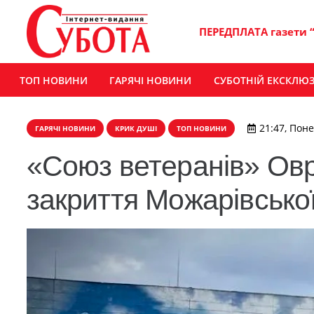
ПЕРЕДПЛАТА газети 
ТОП НОВИНИ
ГАРЯЧІ НОВИНИ
СУБОТНІЙ ЕКСКЛЮ
21:47, Поне
ГАРЯЧІ НОВИНИ
КРИК ДУШІ
ТОП НОВИНИ
«Союз ветеранів» Овр
закриття Можарівсько