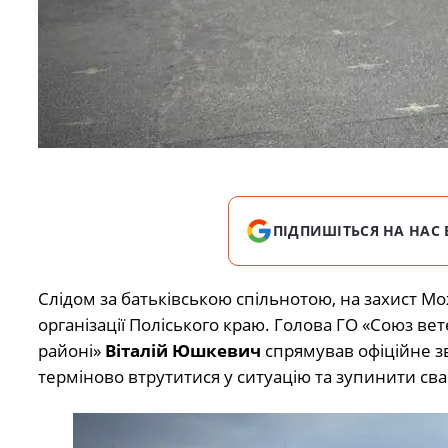
ПІДПИШІТЬСЯ НА НАС 
Слідом за батьківською спільнотою, на захист Мо
організації Поліського краю. Голова ГО «Союз ве
районі»
Віталій Юшкевич
спрямував офіційне з
терміново втрутитися у ситуацію та зупинити сва