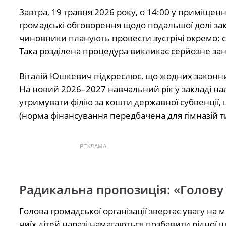
Завтра, 19 травня 2026 року, о 14:00 у приміщен
громадські обговорення щодо подальшої долі закл
чиновники планують провести зустрічі окремо: с
Така розділена процедура викликає серйозне зан
Віталій Юшкевич підкреслює, що жодних законних 
На новий 2026–2027 навчальний рік у закладі н
утримувати філію за кошти державної субвенції,
(норма фінансування передбачена для гімназій типу
РЕКЛАМА
Радикальна пропозиція: «Голову
Голова громадської організації звертає увагу на
чиїх дітей наразі намагаються позбавити рідної 