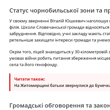
Статус чорнобильської зони та 
У своєму зверненні Віталій Юшкевич наголошує н
філія. Школи Словечанської громади відносяться д
забруднення. Відповідно, учні закладу мають стат
ретельніше захищати інтереси громади та унемо
Окрім того, ліцей знаходиться у 30-кілометровій
умовах війни робить питання збереження місце
села та його генофонду.
Читати також:
На Житомирщині батьки звернулися до Бунечка
Громадські обговорення та закон