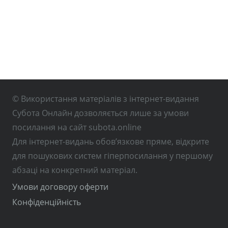
© Використання матеріалів з інтернет-видання
Субота Онлайн дозволяється лише за умови
посилання на сайт subota.online
Для інтернет-видань обов’язкове пряме, відкрите
для пошукових систем гіперпосилання у першому
абзаці на конкретний матеріал.
Умови договору оферти
Конфіденційність