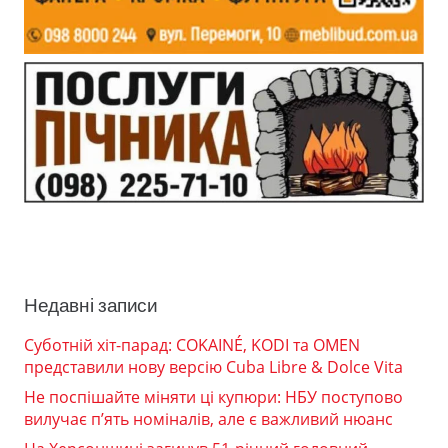
Недавні записи
Суботній хіт-парад: COKAINÉ, KODI та OMEN
представили нову версію Cuba Libre & Dolce Vita
Не поспішайте міняти ці купюри: НБУ поступово
вилучає п’ять номіналів, але є важливий нюанс