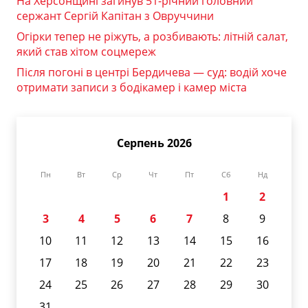
На Херсонщині загинув 51-річний головний
сержант Сергій Капітан з Овруччини
Огірки тепер не ріжуть, а розбивають: літній салат,
який став хітом соцмереж
Після погоні в центрі Бердичева — суд: водій хоче
отримати записи з бодікамер і камер міста
Серпень 2026
Пн
Вт
Ср
Чт
Пт
Сб
Нд
1
2
3
4
5
6
7
8
9
10
11
12
13
14
15
16
17
18
19
20
21
22
23
24
25
26
27
28
29
30
31