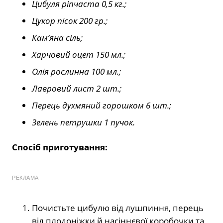
Цибуля ріпчаста 0,5 кг.;
Цукор пісок 200 гр.;
Кам’яна сіль;
Харчовий оцет 150 мл.;
Олія рослинна 100 мл.;
Лавровий лист 2 шт.;
Перець духмяний горошком 6 шт.;
Зелень петрушки 1 пучок.
Спосіб приготування:
РЕКЛАМА
Почистьте цибулю від лушпиння, перець
від плодоніжки й насіннєвої коробочки та