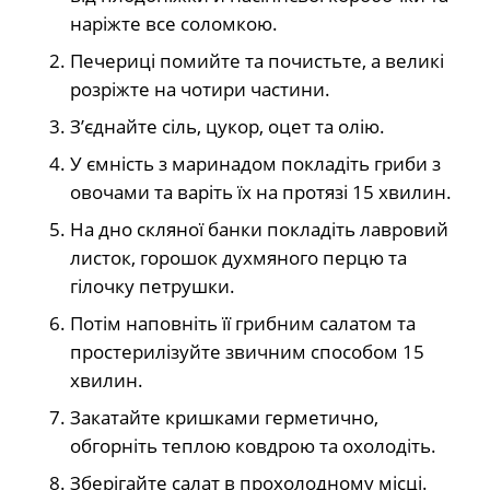
наріжте все соломкою.
Печериці помийте та почистьте, а великі
розріжте на чотири частини.
З’єднайте сіль, цукор, оцет та олію.
У ємність з маринадом покладіть гриби з
овочами та варіть їх на протязі 15 хвилин.
На дно скляної банки покладіть лавровий
листок, горошок духмяного перцю та
гілочку петрушки.
Потім наповніть її грибним салатом та
простерилізуйте звичним способом 15
хвилин.
Закатайте кришками герметично,
обгорніть теплою ковдрою та охолодіть.
Зберігайте салат в прохолодному місці.