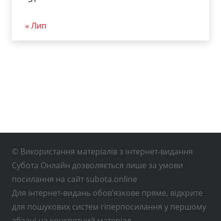
« Лип
© Використання матеріалів з інтернет-видання
Субота Онлайн дозволяється лише за умови
посилання на сайт subota.online
Для інтернет-видань обов’язкове пряме, відкрите
для пошукових систем гіперпосилання у першому
абзаці на конкретний матеріал.