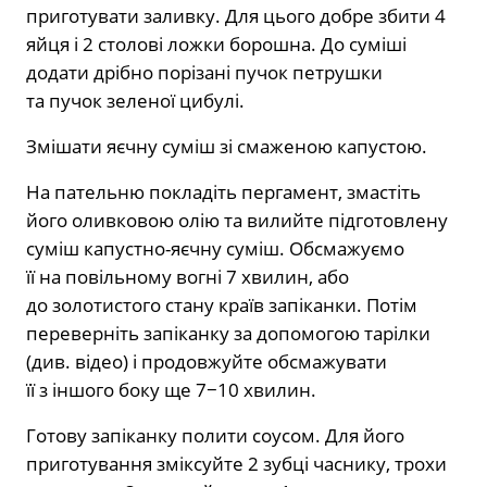
приготувати заливку. Для цього добре збити 4
яйця і 2 столові ложки борошна. До суміші
додати дрібно порізані пучок петрушки
та пучок зеленої цибулі.
Змішати яєчну суміш зі смаженою капустою.
На пательню покладіть пергамент, змастіть
його оливковою олію та вилийте підготовлену
суміш капустно-яєчну суміш. Обсмажуємо
її на повільному вогні 7 хвилин, або
до золотистого стану країв запіканки. Потім
переверніть запіканку за допомогою тарілки
(див. відео) і продовжуйте обсмажувати
її з іншого боку ще 7−10 хвилин.
Готову запіканку полити соусом. Для його
приготування зміксуйте 2 зубці часнику, трохи