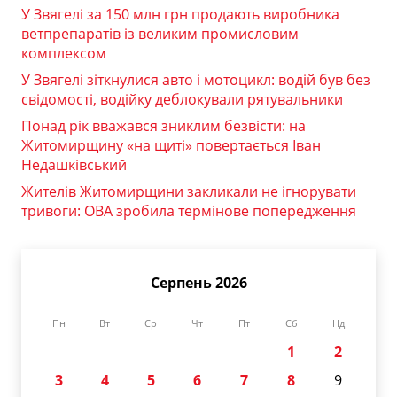
У Звягелі за 150 млн грн продають виробника
ветпрепаратів із великим промисловим
комплексом
У Звягелі зіткнулися авто і мотоцикл: водій був без
свідомості, водійку деблокували рятувальники
Понад рік вважався зниклим безвісти: на
Житомирщину «на щиті» повертається Іван
Недашківський
Жителів Житомирщини закликали не ігнорувати
тривоги: ОВА зробила термінове попередження
Серпень 2026
Пн
Вт
Ср
Чт
Пт
Сб
Нд
1
2
3
4
5
6
7
8
9