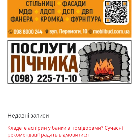
Недавні записи
Кладете аспірин у банки з помідорами? Сучасні
рекомендації радять відмовитися