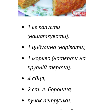
1 кг капусти
(нашаткувати),
1 цибулина (нарізати),
1 морква (натерти на
крупній тертці),
4 яйця,
2 ст. л. борошна,
пучок петрушки,