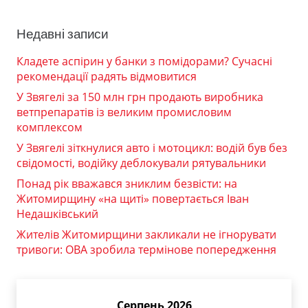
Недавні записи
Кладете аспірин у банки з помідорами? Сучасні
рекомендації радять відмовитися
У Звягелі за 150 млн грн продають виробника
ветпрепаратів із великим промисловим
комплексом
У Звягелі зіткнулися авто і мотоцикл: водій був без
свідомості, водійку деблокували рятувальники
Понад рік вважався зниклим безвісти: на
Житомирщину «на щиті» повертається Іван
Недашківський
Жителів Житомирщини закликали не ігнорувати
тривоги: ОВА зробила термінове попередження
Серпень 2026