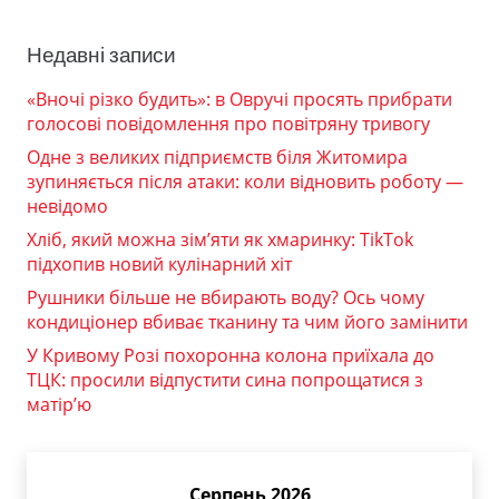
Недавні записи
«Вночі різко будить»: в Овручі просять прибрати
голосові повідомлення про повітряну тривогу
Одне з великих підприємств біля Житомира
зупиняється після атаки: коли відновить роботу —
невідомо
Хліб, який можна зім’яти як хмаринку: TikTok
підхопив новий кулінарний хіт
Рушники більше не вбирають воду? Ось чому
кондиціонер вбиває тканину та чим його замінити
У Кривому Розі похоронна колона приїхала до
ТЦК: просили відпустити сина попрощатися з
матір’ю
Серпень 2026