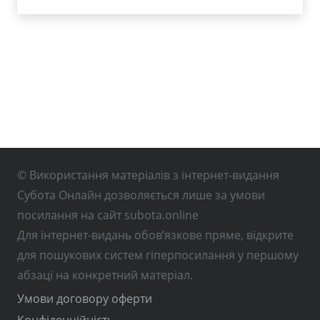
© Використання матеріалів з інтернет-видання
Субота Онлайн дозволяється лише за умови
посилання на сайт subota.online
Для інтернет-видань обов’язкове пряме, відкрите
для пошукових систем гіперпосилання у першому
абзаці на конкретний матеріал.
Умови договору оферти