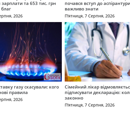
 зарплати та 653 тис. грн
почався вступ до аспірантур
 благ
важливо знати
ерпня, 2026
П’ятниця, 7 Серпня, 2026
ставку газу скасували: кого
Сімейний лікар відмовляєть
нові правила
підписувати декларацію: кол
законно
ерпня, 2026
П’ятниця, 7 Серпня, 2026