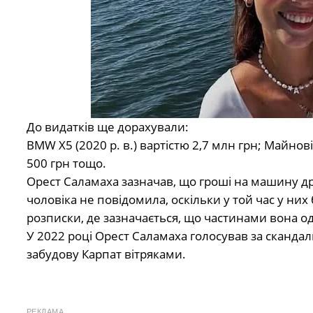
До видатків ще дорахували:
BMW X5 (2020 р. в.) вартістю 2,7 млн грн; Майнов
500 грн тощо.
Орест Саламаха зазначав, що гроші на машину др
чоловіка не повідомила, оскільки у той час у ни
розписки, де зазначається, що частинами вона од
У 2022 році Орест Саламаха голосував за скандал
забудову Карпат вітряками.
РЕКЛАМА