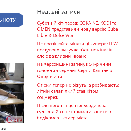
Недавні записи
ЬНОТУ
Суботній хіт-парад: COKAINÉ, KODI та
OMEN представили нову версію Cuba
Libre & Dolce Vita
Не поспішайте міняти ці купюри: НБУ
поступово вилучає п’ять номіналів,
але є важливий нюанс
На Херсонщині загинув 51-річний
головний сержант Сергій Капітан з
Овруччини
Огірки тепер не ріжуть, а розбивають:
літній салат, який став хітом
соцмереж
Після погоні в центрі Бердичева —
суд: водій хоче отримати записи з
бодікамер і камер міста
пня