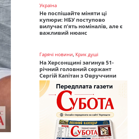
Україна
Не поспішайте міняти ці
купюри: НБУ поступово
вилучає п’ять номіналів, але є
важливий нюанс
Гарячі новини
,
Крик душі
На Херсонщині загинув 51-
річний головний сержант
Сергій Капітан з Овруччини