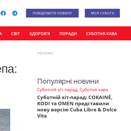
ПОВІДОМИТИ НОВИНУ
МОЯ СУБОТА
А
СВІТ
ЗДОРОВ’Я
ПОРАДИ
СУБОТНЯ КАВА
РЕКЛАМА
па:
Популярні новини
Суботній хіт-парад
,
Суботня кава
Суботній хіт-парад: COKAINÉ,
KODI та OMEN представили
нову версію Cuba Libre & Dolce
Vita