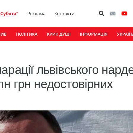
“Субота”
Реклама
Контакти
ЗИВ
ПОЛІТИКА
КРИК ДУШІ
ІНФОРМАЦІЯ
УКРАЇН
рації львівського нарде
н грн недостовірних