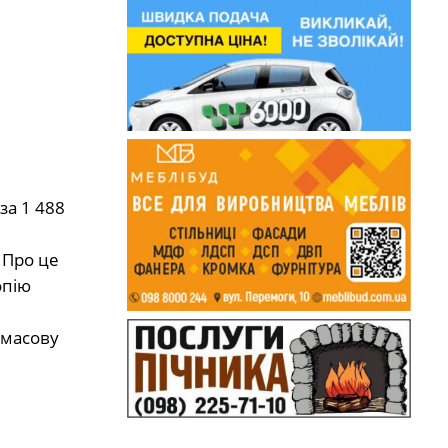
за 1 488
 Про це
опію
 масову