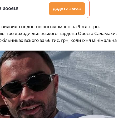
В GOOGLE
ДОДАТИ ЗАРАЗ
 виявило недостовірні відомості на 9 млн грн.
ію про доходи львівського нардепа Ореста Саламахи
кільниках всього за 66 тис. грн, коли їхня мінімальн