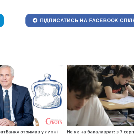
ПІДПИСАТИСЬ НА FACEBOOK СПІЛ
атБанку отримав у липні
Не як на бакалаврат: з 7 сер