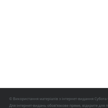
© Використання матеріалів з інтернет-видання Субота 
Для інтернет-видань обов’язкове пряме, відкрите для 