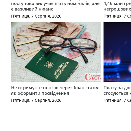
поступово вилучає п’ять номіналів, але
4,46 млн грн
є важливий нюанс
негрошових
П’ятниця, 7 Серпня, 2026
П’ятниця, 7 С
Не отримуєте пенсію через брак стажу:
Плату за до
як оформити посвідчення
стосуються 
П’ятниця, 7 Серпня, 2026
П’ятниця, 7 С