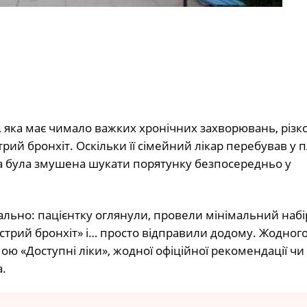
и, яка має чимало важких хронічних захворювань, різк
рий бронхіт. Оскільки її сімейний лікар перебував у 
она була змушена шукати порятунку безпосередньо у
ьно: пацієнтку оглянули, провели мінімальний набі
острий бронхіт» і… просто відправили додому. Жодног
 «Доступні ліки», жодної офіційної рекомендації чи
.