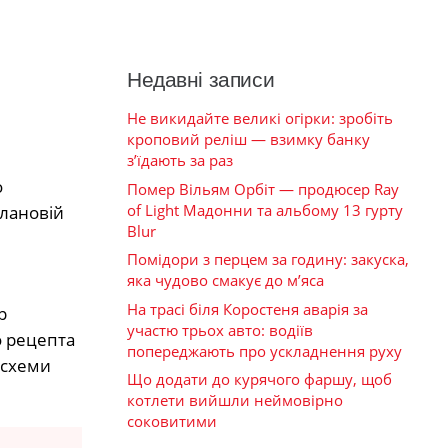
Недавні записи
Не викидайте великі огірки: зробіть
кроповий реліш — взимку банку
з’їдають за раз
о
Помер Вільям Орбіт — продюсер Ray
of Light Мадонни та альбому 13 гурту
плановій
Blur
Помідори з перцем за годину: закуска,
яка чудово смакує до м’яса
На трасі біля Коростеня аварія за
р
участю трьох авто: водіїв
о рецепта
попереджають про ускладнення руху
 схеми
Що додати до курячого фаршу, щоб
котлети вийшли неймовірно
соковитими