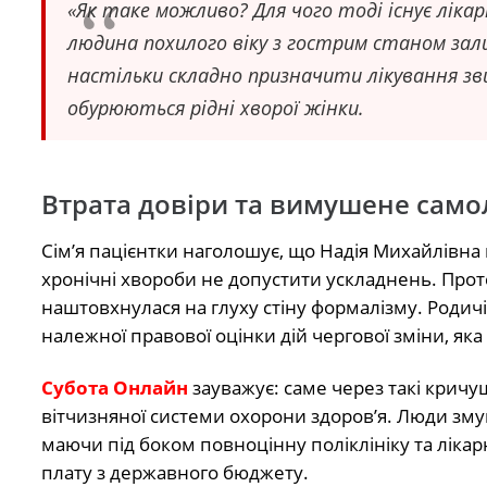
«Як таке можливо? Для чого тоді існує ліка
людина похилого віку з гострим станом зал
настільки складно призначити лікування зв
обурюються рідні хворої жінки.
Втрата довіри та вимушене само
Сім’я пацієнтки наголошує, що Надія Михайлівна 
хронічні хвороби не допустити ускладнень. Прот
наштовхнулася на глуху стіну формалізму. Родич
належної правової оцінки дій чергової зміни, я
Субота Онлайн
зауважує: саме через такі кричу
вітчизняної системи охорони здоров’я. Люди зм
маючи під боком повноцінну поліклініку та ліка
плату з державного бюджету.