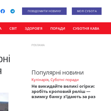
ПОВІДОМИТИ НОВИНУ
МОЯ СУБОТА
А
СВІТ
ЗДОРОВ’Я
ПОРАДИ
СУБОТНЯ КАВА
РЕКЛАМА
рні
я
Популярні новини
Кулінарія
,
Суботні поради
Не викидайте великі огірки:
зробіть кроповий реліш —
взимку банку з’їдають за раз