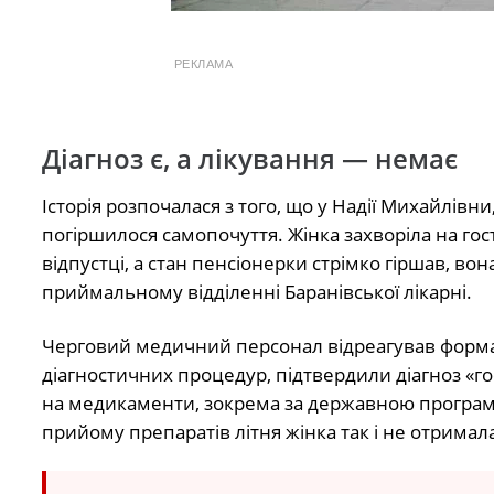
РЕКЛАМА
Діагноз є, а лікування — немає
Історія розпочалася з того, що у Надії Михайлівн
погіршилося самопочуття. Жінка захворіла на гост
відпустці, а стан пенсіонерки стрімко гіршав, в
приймальному відділенні Баранівської лікарні.
Черговий медичний персонал відреагував формал
діагностичних процедур, підтвердили діагноз «г
на медикаменти, зокрема за державною програмою
прийому препаратів літня жінка так і не отримала