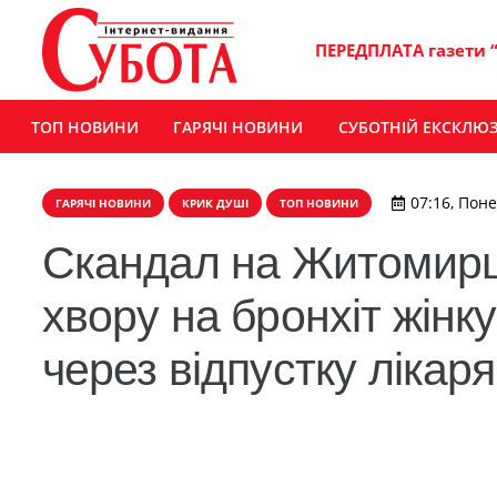
ПЕРЕДПЛАТА газети 
ТОП НОВИНИ
ГАРЯЧІ НОВИНИ
СУБОТНІЙ ЕКСКЛЮ
07:16, Поне
ГАРЯЧІ НОВИНИ
КРИК ДУШІ
ТОП НОВИНИ
Скандал на Житомирщи
хвору на бронхіт жінк
через відпустку лікаря