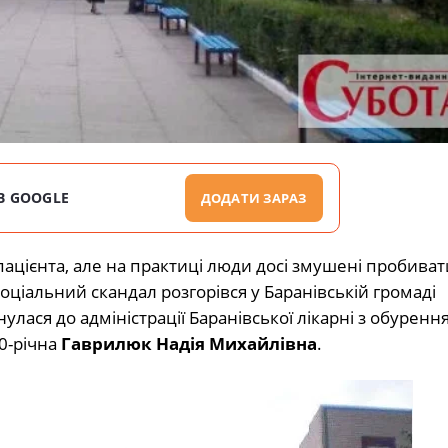
В GOOGLE
ДОДАТИ ЗАРАЗ
ієнта, але на практиці люди досі змушені пробивати
соціальний скандал розгорівся у Баранівській громаді
ася до адміністрації Баранівської лікарні з обуренн
70-річна
Гаврилюк Надія Михайлівна
.