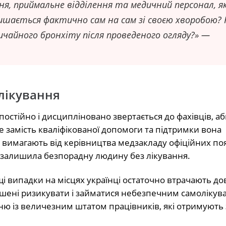
рня, приймальне відділення та медичний персонал, 
ишається фактично сам на сам зі своєю хворобою?
ичайного бронхіту після проведеного огляду?» —
лікування
постійно і дисципліновано звертається до фахівців, а
е замість кваліфікованої допомоги та підтримки вона
і вимагають від керівництва медзакладу офіційних по
ка залишила безпорадну людину без лікування.
щі випадки на місцях українці остаточно втрачають дов
ушені ризикувати і займатися небезпечним самолікув
рню із величезним штатом працівників, які отримують 