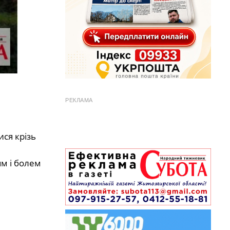
РЕКЛАМА
ся крізь
ям і болем