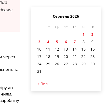
якщо
 Невже
Серпень 2026
Пн
Вт
Ср
Чт
Пт
Сб
Нд
1
2
3
4
5
6
7
8
9
10
11
12
13
14
15
16
би через
17
18
19
20
21
22
23
24
25
26
27
28
29
30
яснень та
31
« Лип
іру до
анням,
заробітну