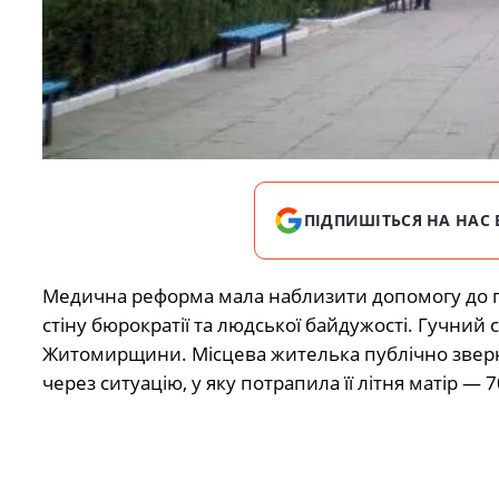
ПІДПИШІТЬСЯ НА НАС 
Медична реформа мала наблизити допомогу до пац
стіну бюрократії та людської байдужості. Гучний 
Житомирщини. Місцева жителька публічно звернул
через ситуацію, у яку потрапила її літня матір — 