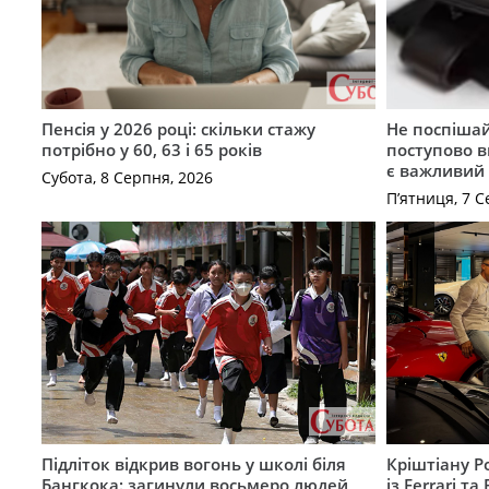
Пенсія у 2026 році: скільки стажу
Не поспішай
потрібно у 60, 63 і 65 років
поступово в
є важливий
Субота, 8 Серпня, 2026
П’ятниця, 7 С
Підліток відкрив вогонь у школі біля
Кріштіану Р
Бангкока: загинули восьмеро людей
із Ferrari та