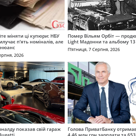
те міняти ці купюри: НБУ
Помер Вільям Орбіт — продю
илучає п’ять номіналів, але
Light Мадонни та альбому 13 
 нюанс
П’ятниця, 7 Серпня, 2026
ерпня, 2026
оналду показав свій гараж
Голова ПриватБанку отримав
 Bugatti
4,46 млн грн зарплати та 653