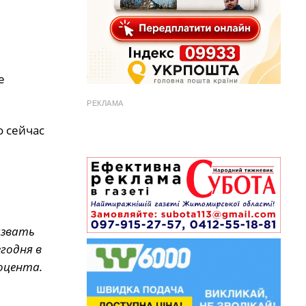
е
РЕКЛАМА
 сейчас
азвать
годня в
оцента.