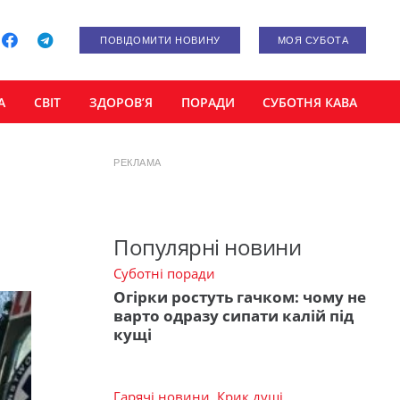
ПОВІДОМИТИ НОВИНУ
МОЯ СУБОТА
А
СВІТ
ЗДОРОВ’Я
ПОРАДИ
СУБОТНЯ КАВА
РЕКЛАМА
Популярні новини
Суботні поради
Огірки ростуть гачком: чому не
варто одразу сипати калій під
кущі
Гарячі новини
,
Крик душі