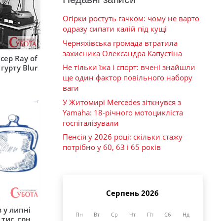
Огірки ростуть гачком: чому не варто
одразу сипати калій під кущі
Черняхівська громада втратила
захисника Олександра Капустіна
сер Ray of
Не тільки їжа і спорт: вчені знайшли
гурту Blur
ще один фактор повільного набору
ваги
У Житомирі Mercedes зіткнувся з
Yamaha: 18-річного мотоцикліста
госпіталізували
Пенсія у 2026 році: скільки стажу
потрібно у 60, 63 і 65 років
Серпень 2026
 у липні
Пн
Вт
Ср
Чт
Пт
Сб
Нд
 тис. грн