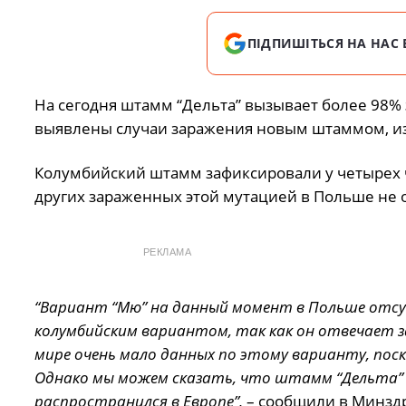
ПІДПИШІТЬСЯ НА НАС 
На сегодня штамм “Дельта” вызывает более 98%
выявлены случаи заражения новым штаммом, из
Колумбийский штамм зафиксировали у четырех ч
других зараженных этой мутацией в Польше не 
РЕКЛАМА
“Вариант “Мю” на данный момент в Польше отсу
колумбийским вариантом, так как он отвечает за
мире очень мало данных по этому варианту, поск
Однако мы можем сказать, что штамм “Дельта” 
распространился в Европе”,
– сообщили в Минзд