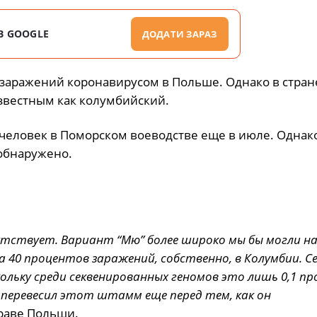
В GOOGLE
ДОДАТИ ЗАРАЗ
 заражений коронавирусом в Польше. Однако в стран
вестным как колумбийский.
еловек в Поморском воеводстве еще в июле. Однако
обнаружено.
тствует. Вариант “Мю” более широко мы бы могли н
 40 процентов заражений, собственно, в Колумбии. Се
ольку среди секвенированных геномов это лишь 0,1 пр
перевесил этот штамм еще перед тем, как он
раве Польши.