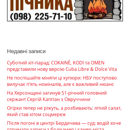
Недавні записи
Суботній хіт-парад: COKAINÉ, KODI та OMEN
представили нову версію Cuba Libre & Dolce Vita
Не поспішайте міняти ці купюри: НБУ поступово
вилучає п’ять номіналів, але є важливий нюанс
На Херсонщині загинув 51-річний головний
сержант Сергій Капітан з Овруччини
Огірки тепер не ріжуть, а розбивають: літній салат,
який став хітом соцмереж
Після погоні в центрі Бердичева — суд: водій хоче
отримати записи з бодікамер і камер міста