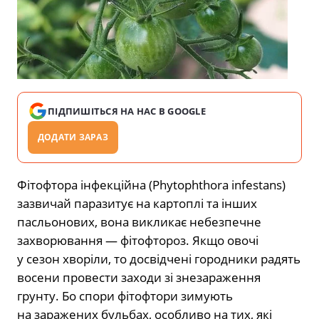
ПІДПИШІТЬСЯ НА НАС В GOOGLE
ДОДАТИ ЗАРАЗ
Фітофтора інфекційна (Phytophthora infestans)
зазвичай паразитує на картоплі та інших
пасльонових, вона викликає небезпечне
захворювання — фітофтороз. Якщо овочі
у сезон хворіли, то досвідчені городники радять
восени провести заходи зі знезараження
грунту. Бо спори фітофтори зимують
на заражених бульбах, особливо на тих, які