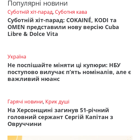
Популярні новини
Суботній хіт-парад
,
Суботня кава
Суботній хіт-парад: COKAINÉ, KODI та
OMEN представили нову версію Cuba
Libre & Dolce Vita
Україна
Не поспішайте міняти ці купюри: НБУ
поступово вилучає п’ять номіналів, але є
важливий нюанс
Гарячі новини
,
Крик душі
На Херсонщині загинув 51-річний
головний сержант Сергій Капітан з
Овруччини