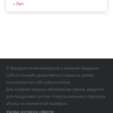
« Лип
© Використання матеріалів з інтернет-видання
Субота Онлайн дозволяється лише за умови
посилання на сайт subota.online
Для інтернет-видань обов’язкове пряме, відкрите
для пошукових систем гіперпосилання у першому
абзаці на конкретний матеріал.
Умови договору оферти