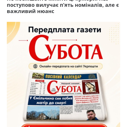
поступово вилучає п’ять номіналів, але є
важливий нюанс