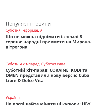
Популярні новини
Суботня інформація
Що не можна піднімати із землі 8
серпня: народні прикмети на Мирона-
вітрогона
Суботній хіт-парад
,
Суботня кава
Суботній хіт-парад: COKAINÉ, KODI та
OMEN представили нову версію Cuba
Libre & Dolce Vita
Україна
Не поспішайте міняти ці купюри: НБУ