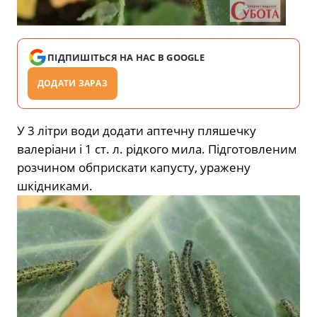
ПІДПИШІТЬСЯ НА НАС В GOOGLE
ДОДАТИ ЗАРАЗ
У 3 літри води додати аптечну пляшечку
валеріани і 1 ст. л. рідкого мила. Підготовленим
розчином обприскати капусту, уражену
шкідниками.