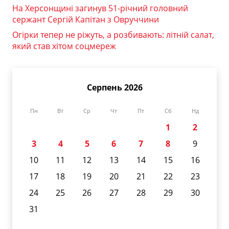
На Херсонщині загинув 51-річний головний
сержант Сергій Капітан з Овруччини
Огірки тепер не ріжуть, а розбивають: літній салат,
який став хітом соцмереж
Серпень 2026
Пн
Вт
Ср
Чт
Пт
Сб
Нд
1
2
3
4
5
6
7
8
9
10
11
12
13
14
15
16
17
18
19
20
21
22
23
24
25
26
27
28
29
30
31