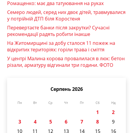
Ромащенко: має два татуювання на руках
Семеро людей, серед них двоє дітей, травмувалися
у потрійній ДТП біля Коростеня
Перевертаєте банки після закрутки? Сучасні
рекомендації радять робити інакше
На Житомирщині за добу сталося 11 пожеж на
відкритих територіях: горіли трава і сміття
У центрі Малина корова провалилася в люк: бетон
різали, арматуру відгинали три години. ФОТО
Серпень 2026
Пн
Вт
Ср
Чт
Пт
Сб
Нд
1
2
3
4
5
6
7
8
9
10
11
12
13
14
15
16