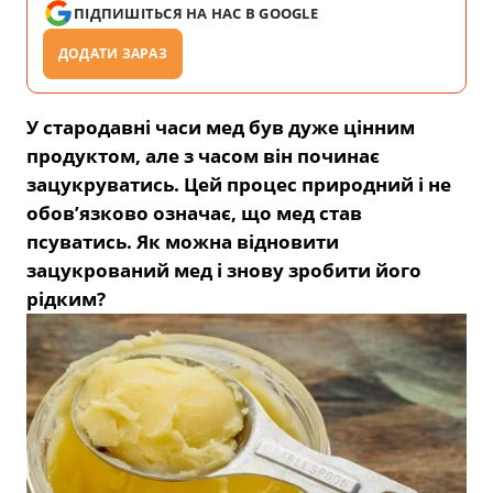
ПІДПИШІТЬСЯ НА НАС В GOOGLE
ДОДАТИ ЗАРАЗ
У стародавні часи мед був дуже цінним
продуктом, але з часом він починає
зацукруватись. Цей процес природний і не
обов’язково означає, що мед став
псуватись. Як можна відновити
зацукрований мед і знову зробити його
рідким?