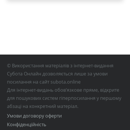
© Використання матеріалів з інтернет-видання
Субота Онлайн дозволяється лише за умови
посилання на сайт subota.online
Для інтернет-видань обов’язкове пряме, відкрите
для пошукових систем гіперпосилання у першому
абзаці на конкретний матеріал.
Умови договору оферти
Конфіденційність