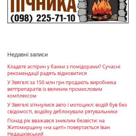
Недавні записи
Кладете аспірин у банки з помідорами? Сучасні
рекомендації радять відмовитися
У Звягелі за 150 млн грн продають виробника
ветпрепаратів із великим промисловим
комплексом
У Звягелі зіткнулися авто і мотоцикл: водій був без
свідомості, водійку деблокували рятувальники
Понад рік вважався зниклим безвісти: на
Житомирщину «на щиті» повертається Іван
Недашківський