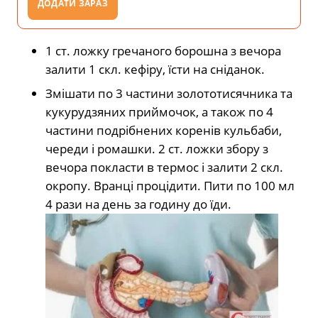
ДОДАТИ ЗАРАЗ
1 ст. ложку гречаного борошна з вечора
залити 1 скл. кефіру, їсти на сніданок.
Змішати по 3 частини золототисячника та
кукурудзяних приймочок, а також по 4
частини подрібнених коренів кульбаби,
череди і ромашки. 2 ст. ложки збору з
вечора покласти в термос і залити 2 скл.
окропу. Вранці процідити. Пити по 100 мл
4 рази на день за годину до їди.