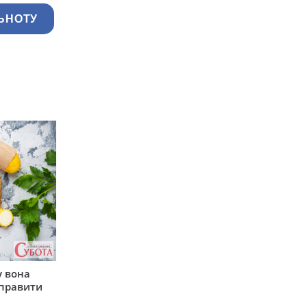
ЬНОТУ
у вона
иправити