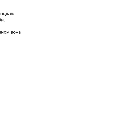
ції, які
би.
чином вона