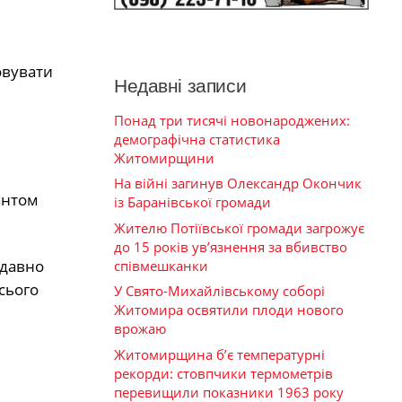
овувати
Недавні записи
Понад три тисячі новонароджених:
демографічна статистика
Житомирщини
На війні загинув Олександр Окончик
антом
із Баранівської громади
Жителю Потіївської громади загрожує
до 15 років ув’язнення за вбивство
 давно
співмешканки
сього
У Свято-Михайлівському соборі
Житомира освятили плоди нового
врожаю
Житомирщина б’є температурні
рекорди: стовпчики термометрів
перевищили показники 1963 року