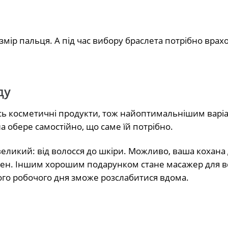
ір пальця. А під час вибору браслета потрібно врах
ду
кісь косметичні продукти, тож найоптимальнішим варі
а обере самостійно, що саме їй потрібно.
і великий: від волосся до шкіри. Можливо, ваша кохана
фен. Іншим хорошим подарунком стане масажер для в
ного робочого дня зможе розслабитися вдома.