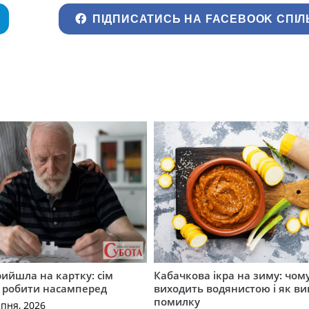
ПІДПИСАТИСЬ НА FACEBOOK СПІЛ
рийшла на картку: сім
Кабачкова ікра на зиму: чом
о робити насамперед
виходить водянистою і як в
помилку
рпня, 2026