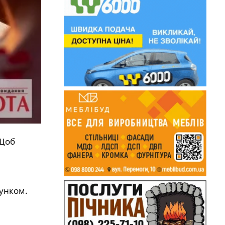
 Щоб
рунком.