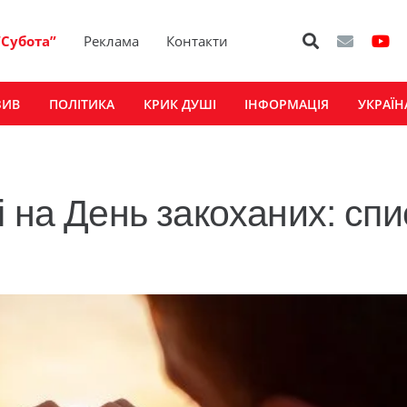
“Субота”
Реклама
Контакти
ЗИВ
ПОЛІТИКА
КРИК ДУШІ
ІНФОРМАЦІЯ
УКРАЇН
 на День закоханих: спи