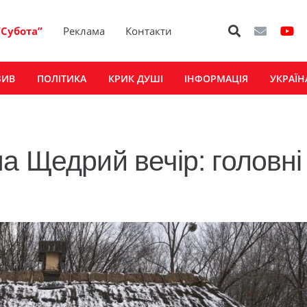
“Субота”
Реклама
Контакти
ЗИВ
ПОЛІТИКА
КРИК ДУШІ
ІНФОРМАЦІЯ
УКРАЇН
а Щедрий вечір: головні