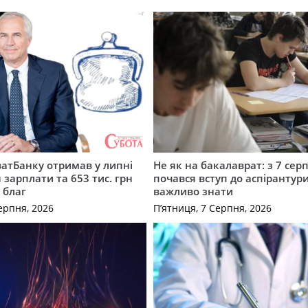
атБанку отримав у липні
Не як на бакалаврат: з 7 сер
 зарплати та 653 тис. грн
почався вступ до аспірантур
 благ
важливо знати
ерпня, 2026
П’ятниця, 7 Серпня, 2026