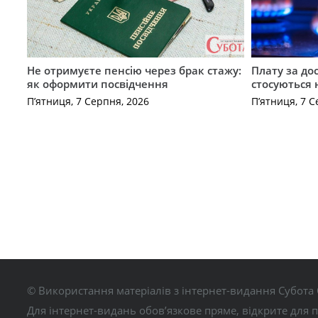
Не отримуєте пенсію через брак стажу:
Плату за до
як оформити посвідчення
стосуються 
П’ятниця, 7 Серпня, 2026
П’ятниця, 7 С
© Використання матеріалів з інтернет-видання Субота 
Для інтернет-видань обов’язкове пряме, відкрите для 