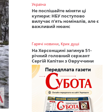
Україна
Не поспішайте міняти ці
купюри: НБУ поступово
вилучає п’ять номіналів, але є
важливий нюанс
Гарячі новини
,
Крик душі
На Херсонщині загинув 51-
річний головний сержант
Сергій Капітан з Овруччини