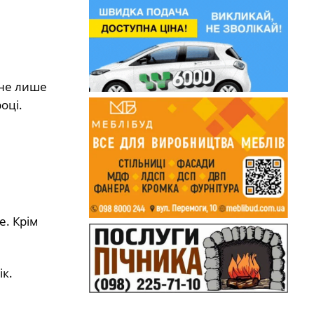
 не лише
оці.
е. Крім
ік.