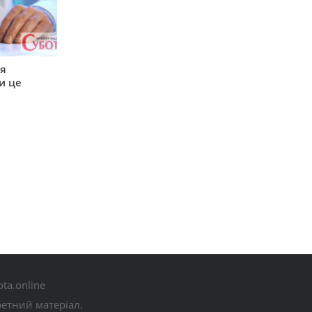
ся
и це
ta.online
ретний матеріал.