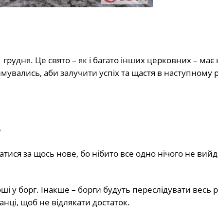
 грудня. Це свято – як і багато інших церковних – має
римувались, аби залучити успіх та щастя в наступному р
?
атися за щось нове, бо нібито все одно нічого не вийд
і у борг. Інакше – борги будуть переслідувати весь р
анці, щоб не відлякати достаток.