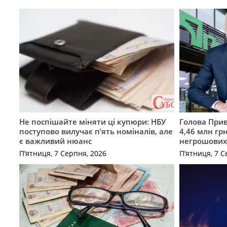
Не поспішайте міняти ці купюри: НБУ
Голова Прив
поступово вилучає п’ять номіналів, але
4,46 млн грн
є важливий нюанс
негрошових
П’ятниця, 7 Серпня, 2026
П’ятниця, 7 С