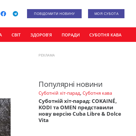
ПОВІДОМИТИ НОВИНУ
МОЯ СУБОТА
А
СВІТ
ЗДОРОВ’Я
ПОРАДИ
СУБОТНЯ КАВА
РЕКЛАМА
Популярні новини
Суботній хіт-парад
,
Суботня кава
Суботній хіт-парад: COKAINÉ,
KODI та OMEN представили
нову версію Cuba Libre & Dolce
Vita