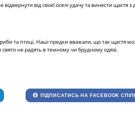
е відвернути від своєї оселі удачу та винести щастя з 
 риби та птиці. Наші предки вважали, що так щастя м
ти свято не радять в темному чи брудному одязі.
ПІДПИСАТИСЬ НА FACEBOOK СПІЛ