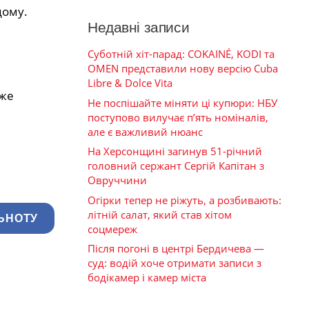
дому.
Недавні записи
Суботній хіт-парад: COKAINÉ, KODI та
OMEN представили нову версію Cuba
Libre & Dolce Vita
оже
Не поспішайте міняти ці купюри: НБУ
поступово вилучає п’ять номіналів,
але є важливий нюанс
На Херсонщині загинув 51-річний
головний сержант Сергій Капітан з
Овруччини
Огірки тепер не ріжуть, а розбивають:
літній салат, який став хітом
ЬНОТУ
соцмереж
Після погоні в центрі Бердичева —
суд: водій хоче отримати записи з
бодікамер і камер міста