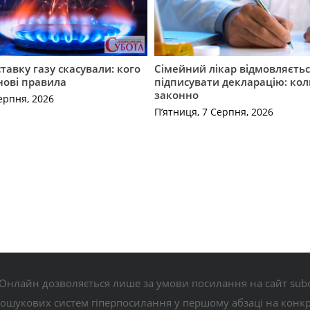
ставку газу скасували: кого
Сімейний лікар відмовляєть
нові правила
підписувати декларацію: кол
законно
ерпня, 2026
П’ятниця, 7 Серпня, 2026
Онлайн дозволяється лише за умови посилання на сайт subo
пошукових систем гіперпосилання у першому абзаці на конк