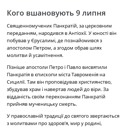
Кого вшановують 9 липня
Священномученик Панкратій, за церковним
переданням, народився в Антіохії. У юності він
побував у Єрусалимі, де познайомився з
апостолом Петром, а згодом обрав шлях
молитви й усамітнення.
Пізніше апостоли Петро і Павло висвятили
Панкратія в єпископи міста Тавроменія на
Сицилії. Там він проповідував християнство,
збудував храм і навертав людей до віри. За
відданість своїм переконанням Панкратій
прийняв мученицьку смерть.
У православній традиції до святого звертаються
з молитвами про здоров’я, мир у родині,