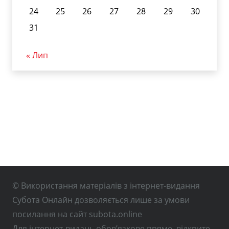
24
25
26
27
28
29
30
31
« Лип
© Використання матеріалів з інтернет-видання
Субота Онлайн дозволяється лише за умови
посилання на сайт subota.online
Для інтернет-видань обов’язкове пряме, відкрите