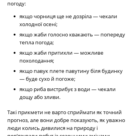
погоду:
якщо чорниця ще не дозріла — чекали
холодної осені;
якщо жаби голосно квакають — попереду
тепла погода;
якщо жаби притихли — можливе
похолодання;
якщо павук плете павутину біля будинку
— буде сухо й погоже;
якщо риба вистрибує з води — чекали
дощу або зливи.
Такі прикмети не варто сприймати як точний
прогноз, але вони добре показують, як уважно
люди колись дивилися на природу і
пов’язували побут із сезонними змінами.