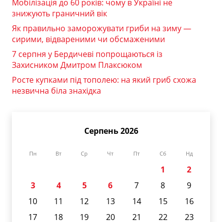
Мобілізація до 60 років: чому в Україні не
знижують граничний вік
Як правильно заморожувати гриби на зиму —
сирими, відвареними чи обсмаженими
7 серпня у Бердичеві попрощаються із
Захисником Дмитром Плаксюком
Росте купками під тополею: на який гриб схожа
незвична біла знахідка
Серпень 2026
Пн
Вт
Ср
Чт
Пт
Сб
Нд
1
2
3
4
5
6
7
8
9
10
11
12
13
14
15
16
17
18
19
20
21
22
23