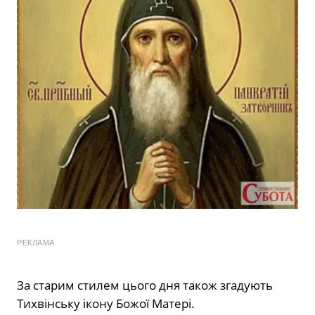
РЕКЛАМА
За старим стилем цього дня також згадують
Тихвінську ікону Божої Матері.