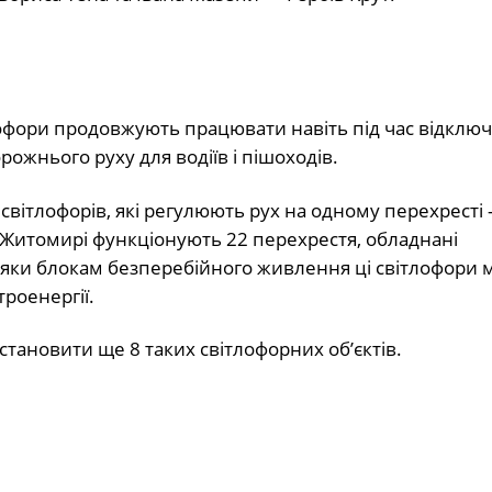
офори продовжують працювати навіть під час відклю
рожнього руху для водіїв і пішоходів.
світлофорів, які регулюють рух на одному перехресті 
 у Житомирі функціонують 22 перехрестя, обладнані
яки блокам безперебійного живлення ці світлофори 
роенергії.
тановити ще 8 таких світлофорних об’єктів.