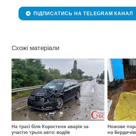
ПІДПИСАТИСЬ НА TELEGRAM КАНАЛ
Схожі матеріали
На трасі біля Коростеня аварія за
Ножове пора
участю трьох авто: водіїв
на Бердичів