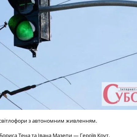
 світлофори з автономним живленням.
ориса Тена та Івана Мазепи — Героїв Крут.