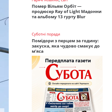
Помер Вільям Орбіт —
продюсер Ray of Light Мадонни
та альбому 13 гурту Blur
Суботні поради
Помідори з перцем за годину:
закуска, яка чудово смакує до
м’яса