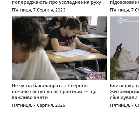
попереджають про ускладнення руху
підозрюван
П’ятниця, 7 Серпня, 2026
П’ятниця, 7 С
Не як на бакалаврат: з 7 серпня
Блискавка п
почався вступ до аспірантури — що
Житомирськ
важливо знати
ліквідували
П’ятниця, 7 Серпня, 2026
П’ятниця, 7 С