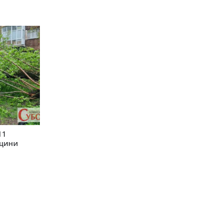
11
рщини