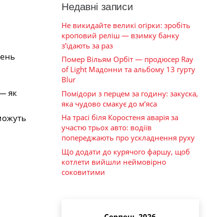
Недавні записи
Не викидайте великі огірки: зробіть
кроповий реліш — взимку банку
з’їдають за раз
чень
Помер Вільям Орбіт — продюсер Ray
of Light Мадонни та альбому 13 гурту
Blur
— як
Помідори з перцем за годину: закуска,
яка чудово смакує до м’яса
можуть
На трасі біля Коростеня аварія за
участю трьох авто: водіїв
попереджають про ускладнення руху
Що додати до курячого фаршу, щоб
котлети вийшли неймовірно
соковитими
Серпень 2026