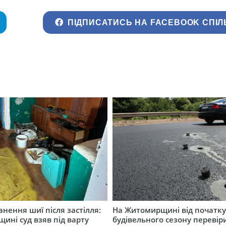
ПІДПИСАТИСЬ НА FACEBOOK СПІЛ
нення шиї після застілля:
На Житомирщині від початк
щині суд взяв під варту
будівельного сезону перевір