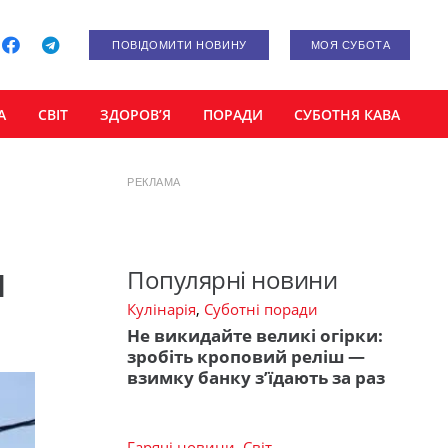
ПОВІДОМИТИ НОВИНУ
МОЯ СУБОТА
А
СВІТ
ЗДОРОВ’Я
ПОРАДИ
СУБОТНЯ КАВА
РЕКЛАМА
м
Популярні новини
Кулінарія
,
Суботні поради
Не викидайте великі огірки:
зробіть кроповий реліш —
взимку банку з’їдають за раз
Гарячі новини
,
Світ