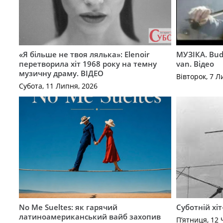
«Я більше не твоя лялька»: Elenoir
МУЗІКА. Bud
перетворила хіт 1968 року на темну
van. Відео
музичну драму. ВІДЕО
Вівторок, 7 Л
Субота, 11 Липня, 2026
No Me Sueltes: як гарячий
Суботній хіт
латиноамериканський вайб захопив
П’ятниця, 12 