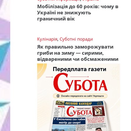
Мобілізація до 60 років: чому в
Україні не знижують
граничний вік
Кулінарія
,
Суботні поради
Як правильно заморожувати
гриби на зиму — сирими,
відвареними чи обсмаженими