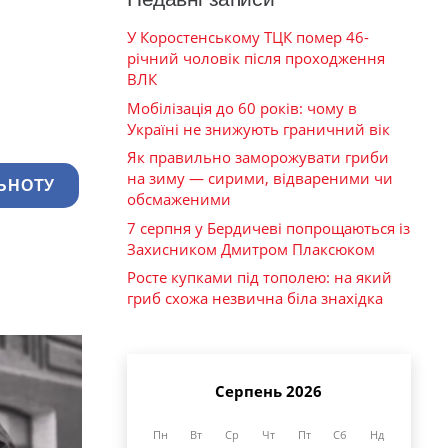
У Коростенському ТЦК помер 46-
річний чоловік після проходження
ВЛК
Мобілізація до 60 років: чому в
Україні не знижують граничний вік
Як правильно заморожувати гриби
на зиму — сирими, відвареними чи
ЬНОТУ
обсмаженими
7 серпня у Бердичеві попрощаються із
Захисником Дмитром Плаксюком
Росте купками під тополею: на який
гриб схожа незвична біла знахідка
Серпень 2026
Пн
Вт
Ср
Чт
Пт
Сб
Нд