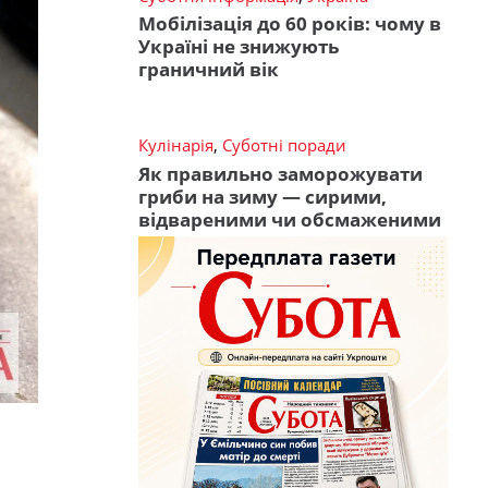
Мобілізація до 60 років: чому в
Україні не знижують
граничний вік
Кулінарія
,
Суботні поради
Як правильно заморожувати
гриби на зиму — сирими,
відвареними чи обсмаженими