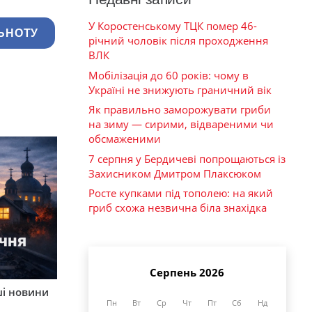
У Коростенському ТЦК помер 46-
ЬНОТУ
річний чоловік після проходження
ВЛК
Мобілізація до 60 років: чому в
Україні не знижують граничний вік
Як правильно заморожувати гриби
на зиму — сирими, відвареними чи
обсмаженими
7 серпня у Бердичеві попрощаються із
Захисником Дмитром Плаксюком
Росте купками під тополею: на який
гриб схожа незвична біла знахідка
Серпень 2026
ші новини
Пн
Вт
Ср
Чт
Пт
Сб
Нд