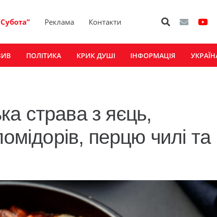
“Субота”
Реклама
Контакти
ЗИВ
ПОЛІТИКА
КРИК ДУШІ
ІНФОРМАЦІЯ
УКРАЇН
а страва з яєць,
помідорів, перцю чилі та