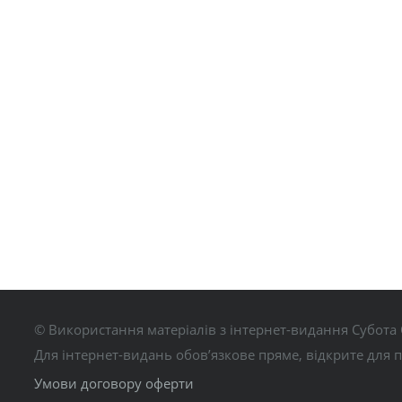
© Використання матеріалів з інтернет-видання Субота 
Для інтернет-видань обов’язкове пряме, відкрите для 
Умови договору оферти