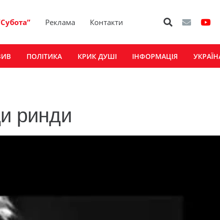
“Субота”
Реклама
Контакти
ЗИВ
ПОЛІТИКА
КРИК ДУШІ
ІНФОРМАЦІЯ
УКРАЇН
ди ринди