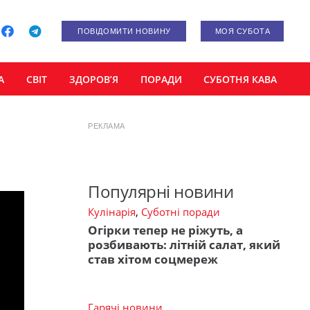
ПОВІДОМИТИ НОВИНУ
МОЯ СУБОТА
А
СВІТ
ЗДОРОВ’Я
ПОРАДИ
СУБОТНЯ КАВА
РЕКЛАМА
Популярні новини
Кулінарія
,
Суботні поради
Огірки тепер не ріжуть, а
розбивають: літній салат, який
став хітом соцмереж
Гарячі новини