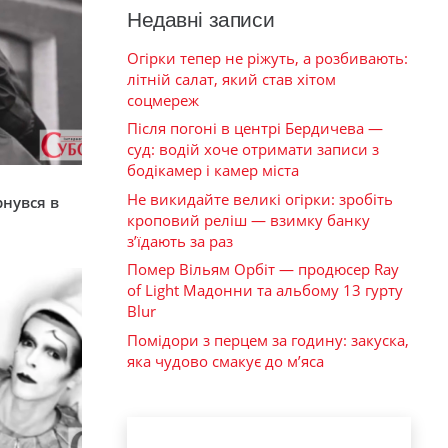
Недавні записи
Огірки тепер не ріжуть, а розбивають:
літній салат, який став хітом
соцмереж
Після погоні в центрі Бердичева —
суд: водій хоче отримати записи з
бодікамер і камер міста
я
Не викидайте великі огірки: зробіть
рнувся в
кроповий реліш — взимку банку
з’їдають за раз
Помер Вільям Орбіт — продюсер Ray
of Light Мадонни та альбому 13 гурту
Blur
Помідори з перцем за годину: закуска,
яка чудово смакує до м’яса