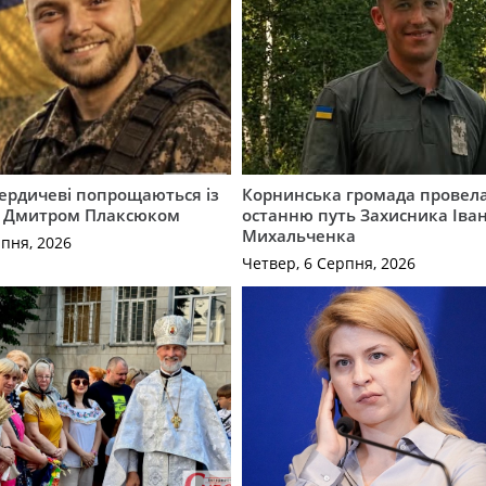
Бердичеві попрощаються із
Корнинська громада провела
 Дмитром Плаксюком
останню путь Захисника Іва
Михальченка
рпня, 2026
Четвер, 6 Серпня, 2026