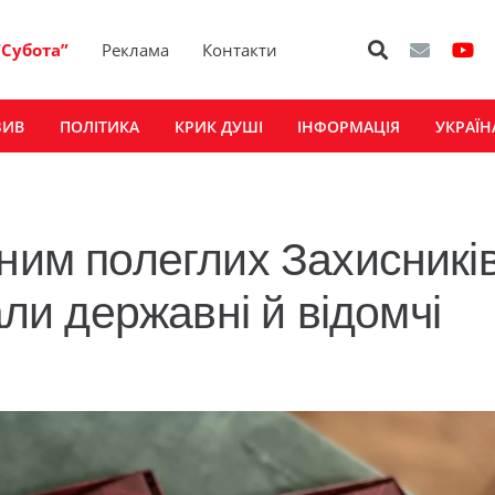
“Субота”
Реклама
Контакти
ЗИВ
ПОЛІТИКА
КРИК ДУШІ
ІНФОРМАЦІЯ
УКРАЇН
коментар
1
ним полеглих Захисників
и державні й відомчі