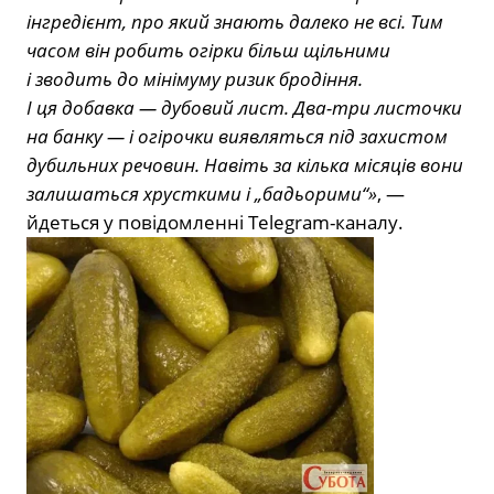
інгредієнт, про який знають далеко не всі. Тим
часом він робить огірки більш щільними
і зводить до мінімуму ризик бродіння.
І ця добавка — дубовий лист. Два-три листочки
на банку — і огірочки виявляться під захистом
дубильних речовин. Навіть за кілька місяців вони
залишаться хрусткими і „бадьорими“»
, —
йдеться у повідомленні Telegram-каналу.