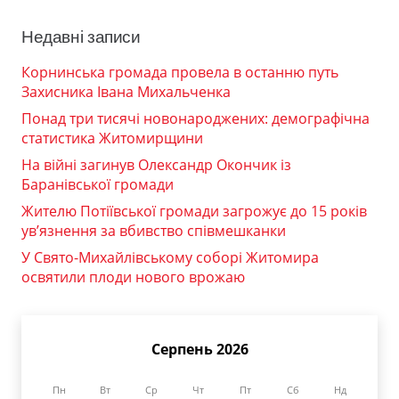
Недавні записи
Корнинська громада провела в останню путь
Захисника Івана Михальченка
Понад три тисячі новонароджених: демографічна
статистика Житомирщини
На війні загинув Олександр Окончик із
Баранівської громади
Жителю Потіївської громади загрожує до 15 років
ув’язнення за вбивство співмешканки
У Свято-Михайлівському соборі Житомира
освятили плоди нового врожаю
Серпень 2026
Пн
Вт
Ср
Чт
Пт
Сб
Нд