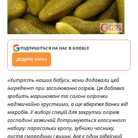
ПІДПИШІТЬСЯ НА НАС В GOOGLE
ДОДАТИ ЗАРАЗ
«Хитрість наших бабусь: вони додавали цей
інгредієнт при засолюванні огірків. Ця добавка
зробить мариновані та солоні огірочки
надзвичайно хрусткими, а ще вбереже банки від
мікробів. У виборі спецій для закрутки огірків
господині зазвичай дотримуються класичного
набору: парасольки кропу, зубчики часнику,
листя смородини і вишні. Але є один рідкісний