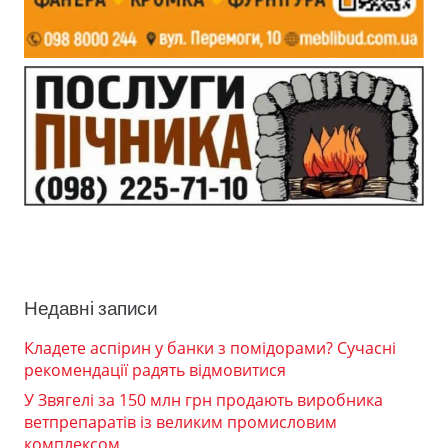
Недавні записи
Кладете аспірин у банки з помідорами? Сучасні
рекомендації радять відмовитися
У Звягелі за 150 млн грн продають виробника
ветпрепаратів із великим промисловим
комплексом