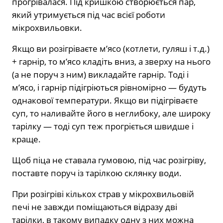
прогрівалася. Під кришкою створюється пар,
який утримується під час всієї роботи
мікрохвильовки.
Якщо ви розігріваєте м’ясо (котлети, гуляш і т.д.)
+ гарнір, то м’ясо кладіть вниз, а зверху на нього
(а не поруч з ним) викладайте гарнір. Тоді і
м’ясо, і гарнір підігріються рівномірно — будуть
однакової температури. Якщо ви підігріваєте
суп, то наливайте його в неглибоку, але широку
тарілку — тоді суп теж прогріється швидше і
краще.
Щоб піца не ставала гумовою, під час розігріву,
поставте поруч із тарілкою склянку води.
При розігріві кількох страв у мікрохвильовій
печі не завжди поміщаються відразу дві
тарілки, в такому випадку одну з них можна