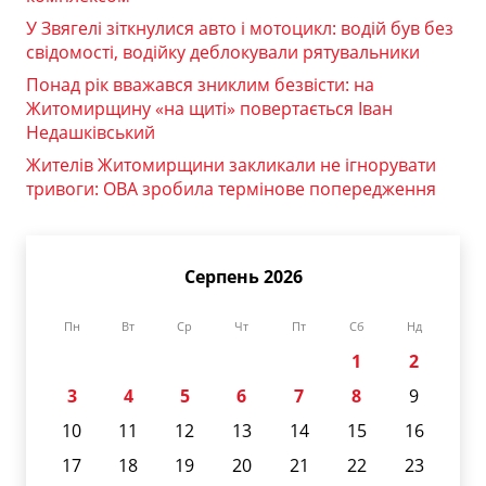
У Звягелі зіткнулися авто і мотоцикл: водій був без
свідомості, водійку деблокували рятувальники
Понад рік вважався зниклим безвісти: на
Житомирщину «на щиті» повертається Іван
Недашківський
Жителів Житомирщини закликали не ігнорувати
тривоги: ОВА зробила термінове попередження
Серпень 2026
Пн
Вт
Ср
Чт
Пт
Сб
Нд
1
2
3
4
5
6
7
8
9
10
11
12
13
14
15
16
17
18
19
20
21
22
23