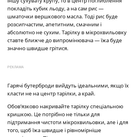
іншу сухувату крупу, то в центр поглиблення
покладіть кубик льоду, а на сам рис —
шматочки вершкового масла. Тоді рис буде
розсипчастим, апетитним, смачним і
абсолютно не сухим. Тарілку в мікрохвильовку
ставте ближче до випромінювача — їжа буде
значно швидше грітися.
РЕКЛАМА
Гарячі бутерброди вийдуть ідеальними, якщо їх
класти не на центр тарілки, а край.
Обов’язково накривайте тарілку спеціальною
кришкою. Це потрібно не тільки для
підтримання чистоти мікрохвильовки, але і для
того, щоб їжа швидше і рівномірніше