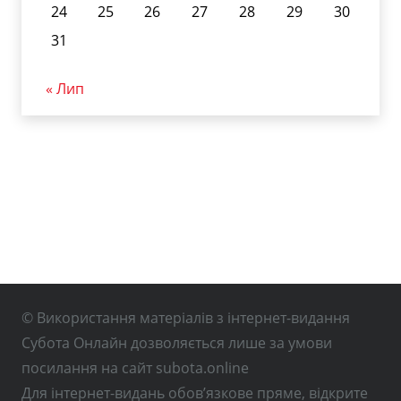
24
25
26
27
28
29
30
31
« Лип
© Використання матеріалів з інтернет-видання
Субота Онлайн дозволяється лише за умови
посилання на сайт subota.online
Для інтернет-видань обов’язкове пряме, відкрите