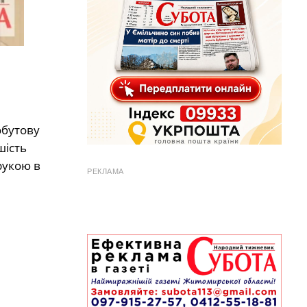
обутову
шість
рукою в
РЕКЛАМА