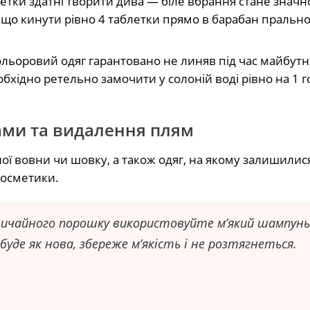
етки здатні творити дива — біле вбрання стане значн
 якщо кинути рівно 4 таблетки прямо в барабан праль
ьоровий одяг гарантовано не линяв під час майбутні
хідно ретельно замочити у солоній воді рівно на 1 г
ами та видалення плям
ї вовни чи шовку, а також одяг, на якому залишилис
 косметики.
звичайного порошку використовуйте м’який шампунь
уде як нова, збереже м’якість і не розтягнеться.