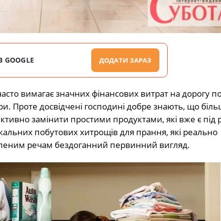
В GOOGLE
ДОДАТИ ЗАРАЗ
 часто вимагає значних фінансових витрат на дорогу п
и. Проте досвідчені господині добре знають, що біль
ктивно замінити простими продуктами, які вже є під 
кальних побутових хитрощів для прання, які реально
леним речам бездоганний первинний вигляд.