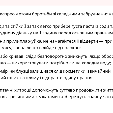
кспрес-методи боротьби зі складними забрудненнями 
и та стійкий запах легко прибере густа паста із соди т
руднену ділянку на 1 годину перед основним пранням
ни прилипла жуйка, не намагайтеся її віддерти — при
асу, і вона легко відійде від волокон;
 або криваві сліди безповоротно зникнуть, якщо оброб
ило — використовувати потрібно лише холодну воду;
мірі чи блузці залишився слід косметики, звичайний
ий пшик на пляму і відправте одяг у прання.
та аптечні хитрощі допоможуть суттєво продовжити жи
ння агресивними хімікатами та збережуть значну част