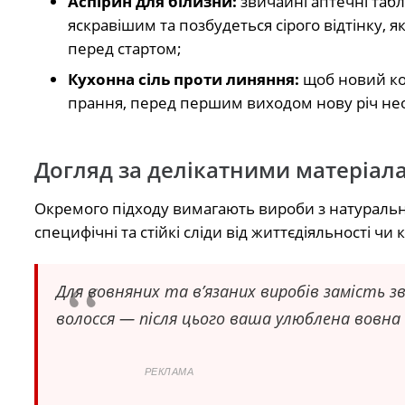
Аспірин для білизни:
звичайні аптечні табл
яскравішим та позбудеться сірого відтінку,
перед стартом;
Кухонна сіль проти линяння:
щоб новий кол
прання, перед першим виходом нову річ необ
Догляд за делікатними матеріал
Окремого підходу вимагають вироби з натурально
специфічні та стійкі сліди від життєдіяльності чи
Для вовняних та в’язаних виробів замість 
волосся — після цього ваша улюблена вовна б
РЕКЛАМА