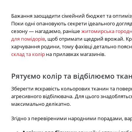
Бажання заощадити сімейний бюджет та оптиміз
Поки одні опановують секрети ідеального догляд
сезону — нагадаємо, раніше
житомирська городни
для помідорів
, щоб отримати щедрий врожай. Крім
харчування родини, тому фахівці детально пояс
склад та колір
на прилавках магазинів.
Рятуємо колір та відбілюємо тка
Зберегти яскравість кольорових тканин та пове
агресивного відбілювача. Для цього знадобляться
максимально делікатно.
Згідно з перевіреними народними порадами, вар