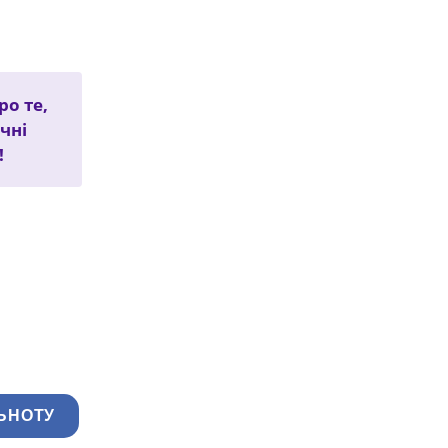
о те,
чні
!
ЬНОТУ