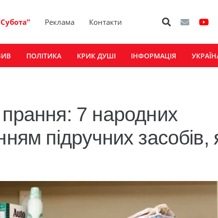
“Субота”
Реклама
Контакти
ЗИВ
ПОЛІТИКА
КРИК ДУШІ
ІНФОРМАЦІЯ
УКРАЇН
 прання: 7 народних
нням підручних засобів, 