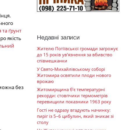
їнця.
ачного
 та ґрунт
Недавні записи
ро якість
ильний
Жителю Потіївської громади загрожує
до 15 років ув’язнення за вбивство
співмешканки
У Свято-Михайлівському соборі
Житомира освятили плоди нового
врожаю
можна без
Житомирщина б’є температурні
рекорди: стовпчики термометрів
перевищили показники 1963 року
Гості не одразу вгадують начинку:
пиріг із 5–6 цибулин, який зникає зі
столу