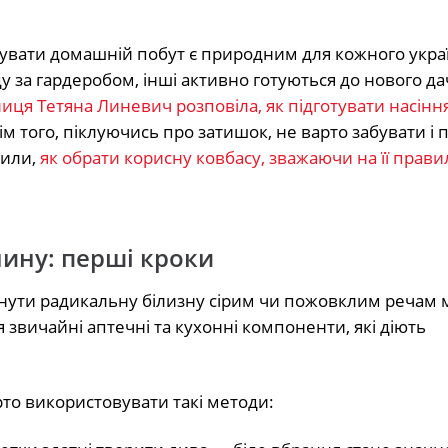
увати домашній побут є природним для кожного укра
у за гардеробом, інші активно готуються до нового д
ця Тетяна Линевич розповіла, як підготувати насіння
 того, піклуючись про затишок, не варто забувати і п
нили,
як обрати корисну ковбасу, зважаючи на її прав
нину: перші кроки
рнути радикальну білизну сірим чи пожовклим речам 
 звичайні аптечні та кухонні компоненти, які діють
то використовувати такі методи: