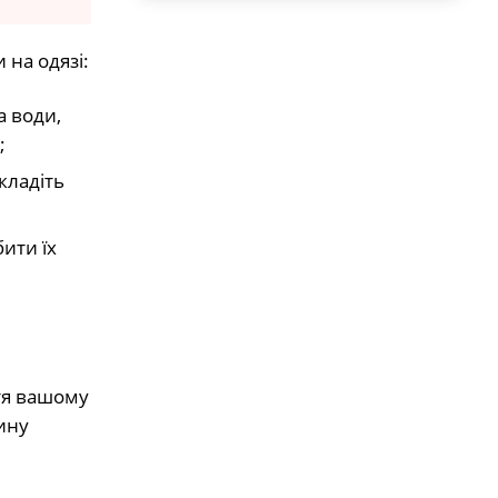
на одязі:
а води,
;
кладіть
ити їх
ття вашому
ину