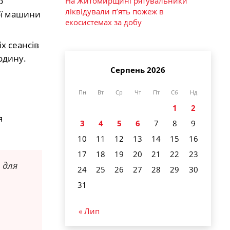
о
На Житомирщині рятувальники
ліквідували п’ять пожеж в
ної машини
екосистемах за добу
х сеансів
одину.
Серпень 2026
Пн
Вт
Ср
Чт
Пт
Сб
Нд
1
2
я
3
4
5
6
7
8
9
10
11
12
13
14
15
16
17
18
19
20
21
22
23
 для
24
25
26
27
28
29
30
31
« Лип