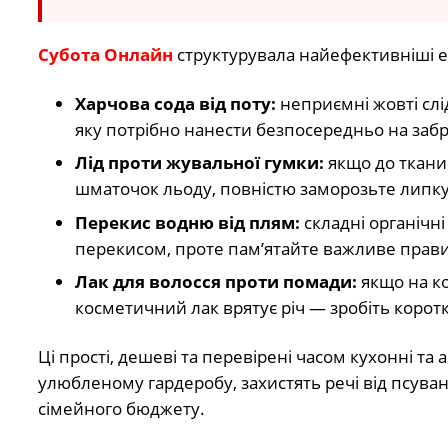
Субота Онлайн
структурувала найефективніші е
Харчова сода від поту:
неприємні жовті слід
яку потрібно нанести безпосередньо на заб
Лід проти жувальної гумки:
якщо до ткани
шматочок льоду, повністю заморозьте липку м
Перекис водню від плям:
складні органічні
перекисом, проте пам’ятайте важливе прав
Лак для волосся проти помади:
якщо на ко
косметичний лак врятує річ — зробіть коротк
Ці прості, дешеві та перевірені часом кухонні 
улюбленому гардеробу, захистять речі від псува
сімейного бюджету.