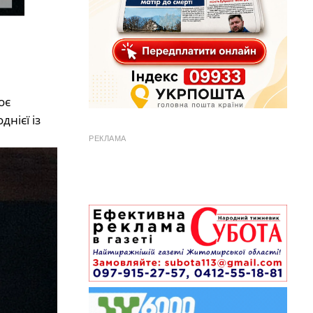
оє
нієї із
РЕКЛАМА