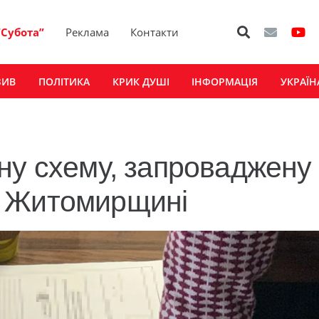
“Субота”
Реклама
Контакти
ЗИВ
ПОЛІТИКА
КРИК ДУШІ
ІНФОРМАЦІЯ
УКРАЇН
ну схему, запроваджену
а Житомирщині