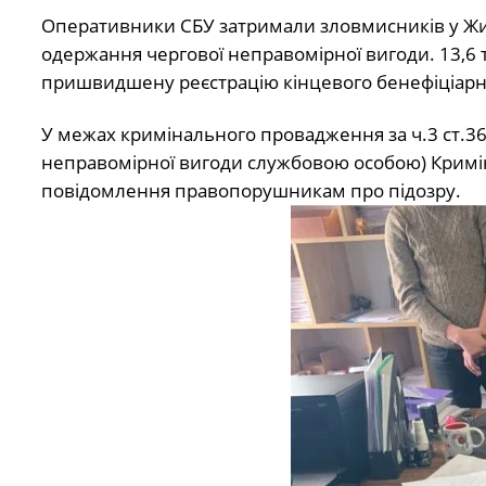
Оперативники СБУ затримали зловмисників у Жито
одержання чергової неправомірної вигоди. 13,6 
пришвидшену реєстрацію кінцевого бенефіціарн
У межах кримінального провадження за ч.3 ст.36
неправомірної вигоди службовою особою) Кримі
повідомлення правопорушникам про підозру.