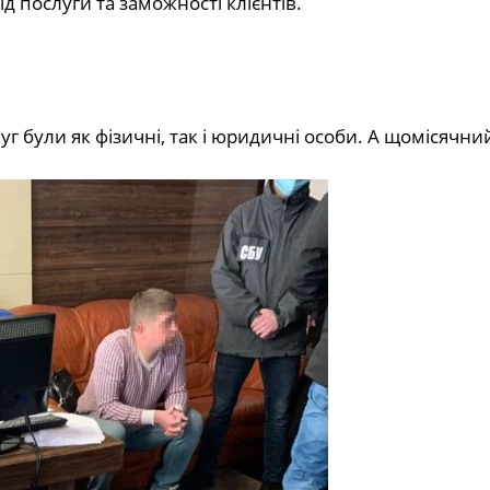
д послуги та заможності клієнтів.
луг були як фізичні, так і юридичні особи. А щомісячни