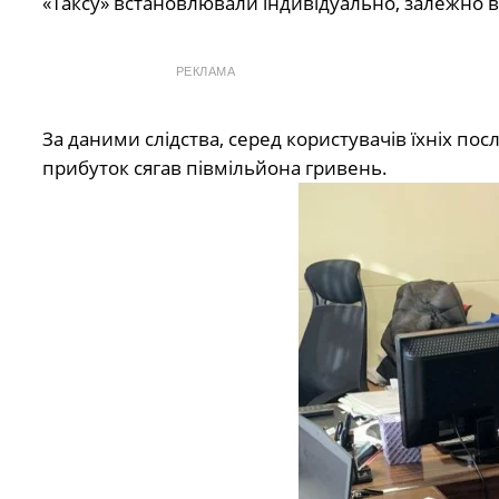
«Таксу» встановлювали індивідуально, залежно ві
РЕКЛАМА
За даними слідства, серед користувачів їхніх пос
прибуток сягав півмільйона гривень.