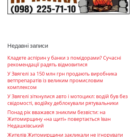
Недавні записи
Кладете аспірин у банки з помідорами? Сучасні
рекомендації радять відмовитися
У Звягелі за 150 млн грн продають виробника
ветпрепаратів із великим промисловим
комплексом
У Звягелі зіткнулися авто і мотоцикл: водій був без
свідомості, водійку деблокували рятувальники
Понад рік вважався зниклим безвісти: на
Житомирщину «на щиті» повертається Іван
Недашківський
Жителів Житомирщини закликали не ігнорувати