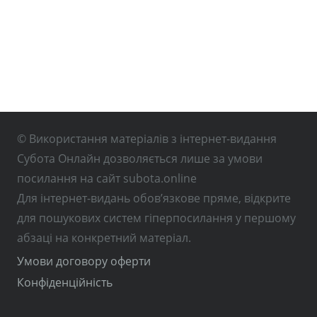
© Використання матеріалів з інтернет-видання
Субота Онлайн дозволяється лише за умови
посилання на сайт subota.online
Для інтернет-видань обов’язкове пряме, відкрите
для пошукових систем гіперпосилання у першому
абзаці на конкретний матеріал.
Умови договору оферти
Конфіденційність