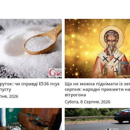
руток: чи справді Е536 псує
Що не можна піднімати із зе
пусту
серпня: народні прикмети н
вітрогона
пня, 2026
Субота, 8 Серпня, 2026