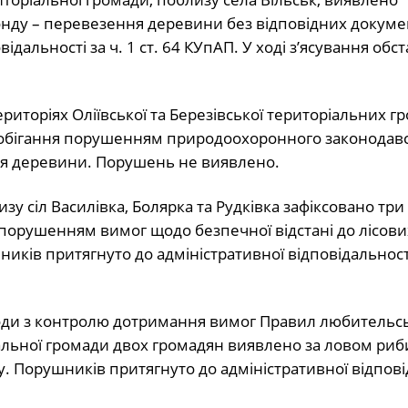
нду – перевезення деревини без відповідних докумен
дальності за ч. 1 ст. 64 КУпАП. У ході з’ясування обс
риторіях Оліївської та Березівської територіальних г
побігання порушенням природоохоронного законодавс
ня деревини. Порушень не виявлено.
зу сіл Василівка, Болярка та Рудківка зафіксовано три
порушенням вимог щодо безпечної відстані до лісови
ків притягнуто до адміністративної відповідальності 
оди з контролю дотримання вимог Правил любительс
альної громади двох громадян виявлено за ловом риб
ку. Порушників притягнуто до адміністративної відпові