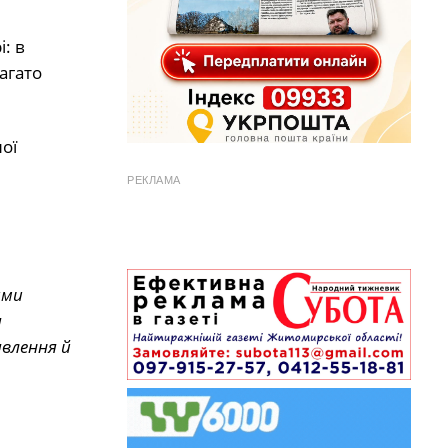
: в
агато
ої
РЕКЛАМА
ами
я
влення й