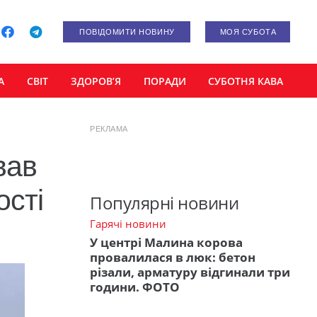
ПОВІДОМИТИ НОВИНУ
МОЯ СУБОТА
А
СВІТ
ЗДОРОВ’Я
ПОРАДИ
СУБОТНЯ КАВА
РЕКЛАМА
вав
ості
Популярні новини
Гарячі новини
У центрі Малина корова
провалилася в люк: бетон
різали, арматуру відгинали три
години. ФОТО