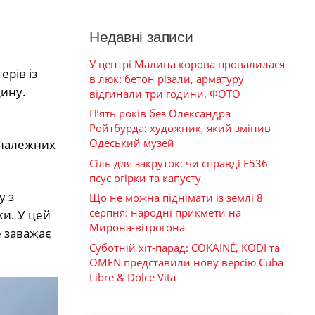
Недавні записи
У центрі Малина корова провалилася
ерів із
в люк: бетон різали, арматуру
дину.
відгинали три години. ФОТО
П’ять років без Олександра
Ройтбурда: художник, який змінив
Одеський музей
 належних
Сіль для закруток: чи справді Е536
псує огірки та капусту
у з
Що не можна піднімати із землі 8
серпня: народні прикмети на
ки. У цей
Мирона-вітрогона
е заважає
Суботній хіт-парад: COKAINÉ, KODI та
OMEN представили нову версію Cuba
Libre & Dolce Vita