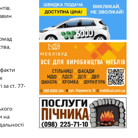
тів.
тавин
ромад
тва,
 факти
х
за ст. 77-
ького
и на
дальності