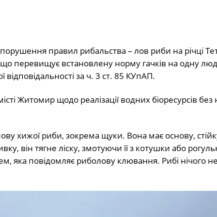
 порушення правил рибальства – лов риби на річці Тет
, що перевищує встановлену норму гачків на одну лю
відповідальності за ч. 3 ст. 85 КУпАП.
сті Житомир щодо реалізації водних біоресурсів без
ову хижої риби, зокрема щуки. Вона має основу, стійк
ку, він тягне ліску, змотуючи її з котушки або рогуль
м, яка повідомляє риболову клювання. Рибі нічого н