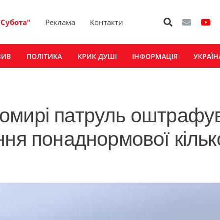
“Субота”
Реклама
Контакти
ЗИВ
ПОЛІТИКА
КРИК ДУШІ
ІНФОРМАЦІЯ
УКРАЇН
омирі патруль оштрафу
ння понаднормової кільк