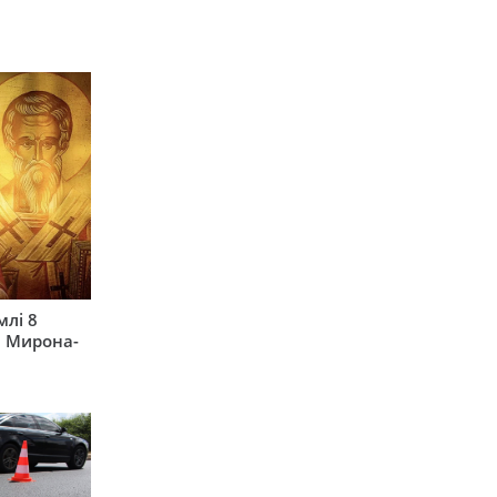
млі 8
а Мирона-