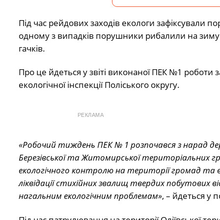
Під час рейдових заходів екологи зафіксували по
одному з випадків порушники рибалили на зимува
гачків.
Про це йдеться у звіті виконаної ПЕК №1 роботи 
екологічної інспекції Поліського округу.
РЕКЛАМА
«Робочий тиждень ПЕК № 1 розпочався з нарад де
Березівської та Житомирської територіальних г
екологічного контролю на території громад та 
ліквідації стихійних звалищ твердих побутових ві
нагальним екологічним проблемам»
, – йдеться у 
Під час патрулювання на території Оліївської те