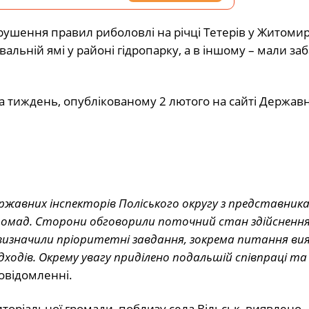
рушення правил риболовлі на річці Тетерів у Житомирі
льній ямі у районі гідропарку, а в іншому – мали заб
за тиждень, опублікованому 2 лютого на сайті Державн
ржавних інспекторів Поліського округу з представник
ромад. Сторони обговорили поточний стан здійсненн
визначили пріоритетні завдання, зокрема питання вия
дходів. Окрему увагу приділено подальшій співпраці та
повідомленні.
риторіальної громади, поблизу села Вільськ, виявлено