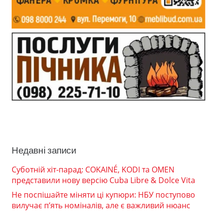
Недавні записи
Суботній хіт-парад: COKAINÉ, KODI та OMEN
представили нову версію Cuba Libre & Dolce Vita
Не поспішайте міняти ці купюри: НБУ поступово
вилучає п’ять номіналів, але є важливий нюанс