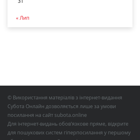
31
« Лип
© Використання матеріалів з інтернет-видання
Субота Онлайн дозволяється лише за умови
посилання на сайт subota.online
Для інтернет-видань обов’язкове пряме, відкрите
для пошукових систем гіперпосилання у першому