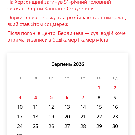
На Херсонщині загинув 51-річний головний
сержант Сергій Капітан з Овруччини
Огірки тепер не ріжуть, а розбивають: літній салат,
який став хітом соцмереж
Після погоні в центрі Бердичева — суд: водій хоче
отримати записи з бодікамер і камер міста
Серпень 2026
Пн
Вт
Ср
Чт
Пт
Сб
Нд
1
2
3
4
5
6
7
8
9
10
11
12
13
14
15
16
17
18
19
20
21
22
23
24
25
26
27
28
29
30