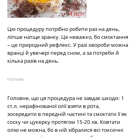
Цю процедуру потрібно робити раз на день,
ліпше натще зранку. Це неважко, бо смоктання
– це природний рефлекс. У разі хвороби можна
вранці й увечері перед сном, а за потреби й
кілька разів на день.
РЕКЛАМА
Головне, що ця процедура не завдає шкоди: 1
ст.л. нерафінованої олії взяти в рота,
зосередити в передній частині та смоктати її як
соску чи цукерку протягом 15-20 хв. Ковтати
олію не можна, бо в ній зібралися всі токсичні