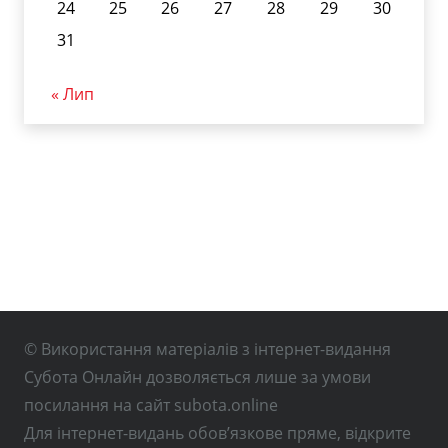
24
25
26
27
28
29
30
31
« Лип
© Використання матеріалів з інтернет-видання
Субота Онлайн дозволяється лише за умови
посилання на сайт subota.online
Для інтернет-видань обов’язкове пряме, відкрите