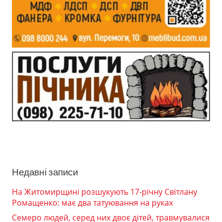
Недавні записи
На Житомирщині розшукують 17-річну Світлану
Ромащенко: має два татуювання на руках
Семеро людей, серед них двоє дітей, травмувалися