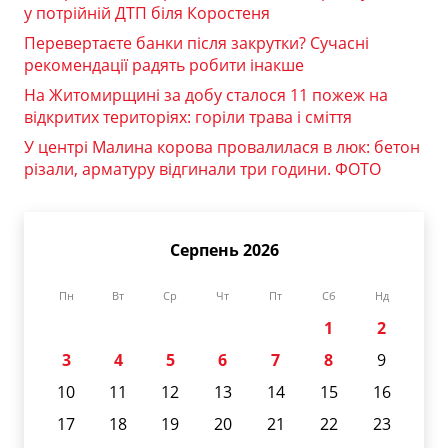
у потрійній ДТП біля Коростеня
Перевертаєте банки після закрутки? Сучасні
рекомендації радять робити інакше
На Житомирщині за добу сталося 11 пожеж на
відкритих територіях: горіли трава і сміття
У центрі Малина корова провалилася в люк: бетон
різали, арматуру відгинали три години. ФОТО
Серпень 2026
Пн
Вт
Ср
Чт
Пт
Сб
Нд
1
2
3
4
5
6
7
8
9
10
11
12
13
14
15
16
17
18
19
20
21
22
23