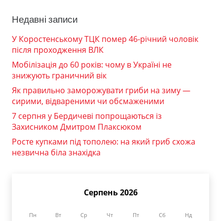
Недавні записи
У Коростенському ТЦК помер 46-річний чоловік
після проходження ВЛК
Мобілізація до 60 років: чому в Україні не
знижують граничний вік
Як правильно заморожувати гриби на зиму —
сирими, відвареними чи обсмаженими
7 серпня у Бердичеві попрощаються із
Захисником Дмитром Плаксюком
Росте купками під тополею: на який гриб схожа
незвична біла знахідка
Серпень 2026
Пн
Вт
Ср
Чт
Пт
Сб
Нд