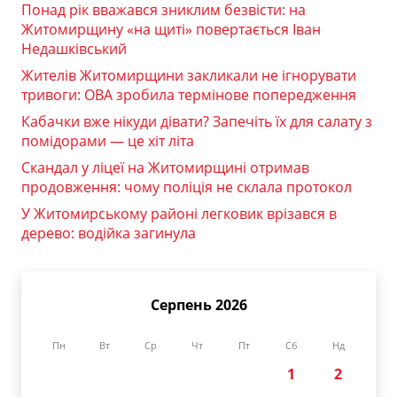
Понад рік вважався зниклим безвісти: на
Житомирщину «на щиті» повертається Іван
Недашківський
Жителів Житомирщини закликали не ігнорувати
тривоги: ОВА зробила термінове попередження
Кабачки вже нікуди дівати? Запечіть їх для салату з
помідорами — це хіт літа
Скандал у ліцеї на Житомирщині отримав
продовження: чому поліція не склала протокол
У Житомирському районі легковик врізався в
дерево: водійка загинула
Серпень 2026
Пн
Вт
Ср
Чт
Пт
Сб
Нд
1
2