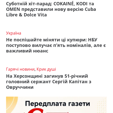
Суботній хіт-парад: COKAINÉ, KODI та
OMEN представили нову версію Cuba
Libre & Dolce Vita
Україна
Не поспішайте міняти ці купюри: НБУ
поступово вилучає п’ять номіналів, але є
важливий нюанс
Гарячі новини
,
Крик душі
На Херсонщині загинув 51-річний
головний сержант Сергій Капітан з
Овруччини