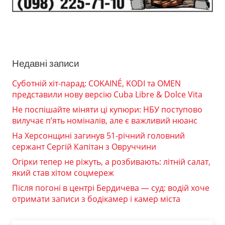
Недавні записи
Суботній хіт-парад: COKAINÉ, KODI та OMEN
представили нову версію Cuba Libre & Dolce Vita
Не поспішайте міняти ці купюри: НБУ поступово
вилучає п’ять номіналів, але є важливий нюанс
На Херсонщині загинув 51-річний головний
сержант Сергій Капітан з Овруччини
Огірки тепер не ріжуть, а розбивають: літній салат,
який став хітом соцмереж
Після погоні в центрі Бердичева — суд: водій хоче
отримати записи з бодікамер і камер міста