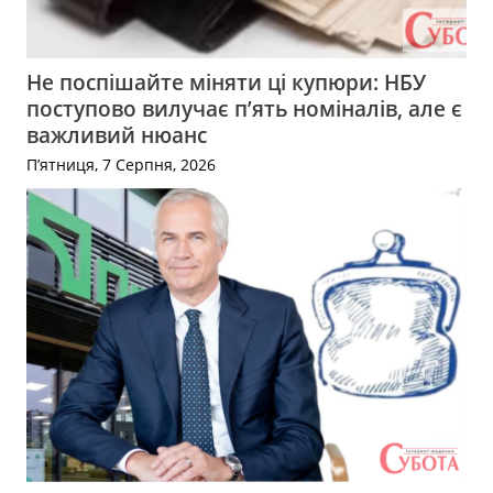
Не поспішайте міняти ці купюри: НБУ
поступово вилучає п’ять номіналів, але є
важливий нюанс
П’ятниця, 7 Серпня, 2026