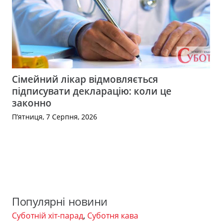
Сімейний лікар відмовляється
підписувати декларацію: коли це
законно
П’ятниця, 7 Серпня, 2026
Популярні новини
Суботній хіт-парад
,
Суботня кава