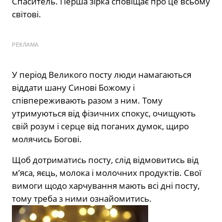
Спаситель. Перша зірка сповіщає про це всьому
світові.
РЕКЛАМА
У період Великого посту люди намагаються
віддати шану Синові Божому і
співпереживають разом з ним. Тому
утримуються від фізичних спокус, очищують
свій розум і серце від поганих думок, щиро
молячись Богові.
Щоб дотриматись посту, слід відмовитись від
м’яса, яєць, молока і молочних продуктів. Свої
вимоги щодо харчування мають всі дні посту,
тому треба з ними ознайомитись.