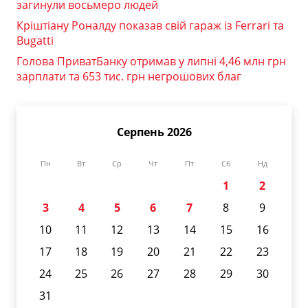
загинули восьмеро людей
Кріштіану Роналду показав свій гараж із Ferrari та
Bugatti
Голова ПриватБанку отримав у липні 4,46 млн грн
зарплати та 653 тис. грн негрошових благ
Серпень 2026
Пн
Вт
Ср
Чт
Пт
Сб
Нд
1
2
3
4
5
6
7
8
9
10
11
12
13
14
15
16
17
18
19
20
21
22
23
24
25
26
27
28
29
30
31