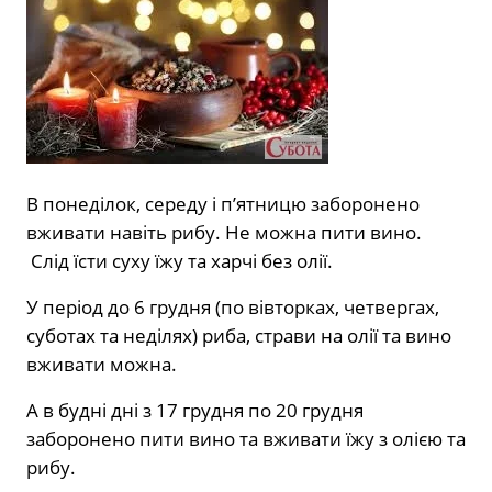
В понеділок, середу і п’ятницю заборонено
вживати навіть рибу. Не можна пити вино.
Слід їсти суху їжу та харчі без олії.
У період до 6 грудня (по вівторках, четвергах,
суботах та неділях) риба, страви на олії та вино
вживати можна.
А в будні дні з 17 грудня по 20 грудня
заборонено пити вино та вживати їжу з олією та
рибу.