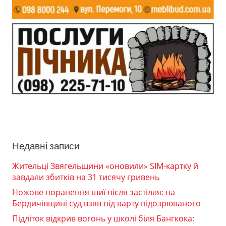
Недавні записи
Жительці Звягельщини «оновили» SIM-картку й
завдали збитків на 31 тисячу гривень
Ножове поранення шиї після застілля: на
Бердичівщині суд взяв під варту підозрюваного
Підліток відкрив вогонь у школі біля Бангкока: