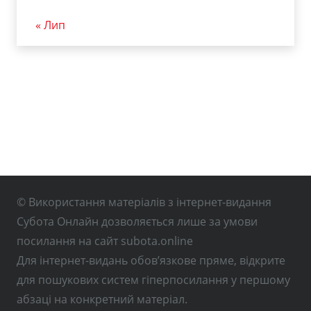
« Лип
© Використання матеріалів з інтернет-видання
Субота Онлайн дозволяється лише за умови
посилання на сайт subota.online
Для інтернет-видань обов’язкове пряме, відкрите
для пошукових систем гіперпосилання у першому
абзаці на конкретний матеріал.