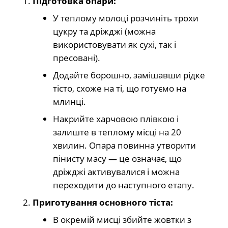
Підготовка опари:
У теплому молоці розчиніть трохи
цукру та дріжджі (можна
використовувати як сухі, так і
пресовані).
Додайте борошно, замішавши рідке
тісто, схоже на ті, що готуємо на
млинці.
Накрийте харчовою плівкою і
залиште в теплому місці на 20
хвилин. Опара повинна утворити
пінисту масу — це означає, що
дріжджі активувалися і можна
переходити до наступного етапу.
Приготування основного тіста:
В окремій мисці збийте жовтки з