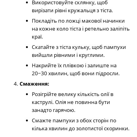
Використовуйте склянку, щоб
вирізати рівні кружальця з тіста.
Покладіть по ложці макової начинки
на кожне коло тіста і ретельно заліпіть
краї.
Скатайте з тіста кульку, щоб пампухи
вийшли рівними і круглими.
Накрийте їх плівкою і залиште на
20−30 хвилин, щоб вони підросли.
Смаження:
Розігрійте велику кількість олії в
каструлі. Олія не повинна бути
занадто гарячою.
Смажте пампухи з обох сторін по
кілька хвилин до золотистої скоринки.