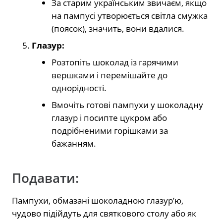
За старим українським звичаєм, якщо
на пампусі утворюється світла смужка
(поясок), значить, вони вдалися.
Глазур:
Розтопіть шоколад із гарячими
вершками і перемішайте до
однорідності.
Вмочіть готові пампухи у шоколадну
глазур і посипте цукром або
подрібненими горішками за
бажанням.
Подавати:
Пампухи, обмазані шоколадною глазур’ю,
чудово підійдуть для святкового столу або як