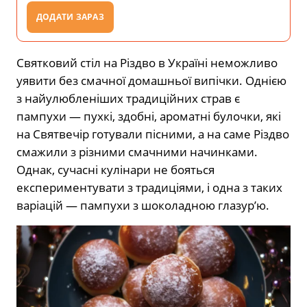
ДОДАТИ ЗАРАЗ
Святковий стіл на Різдво в Україні неможливо
уявити без смачної домашньої випічки. Однією
з найулюбленіших традиційних страв є
пампухи — пухкі, здобні, ароматні булочки, які
на Святвечір готували пісними, а на саме Різдво
смажили з різними смачними начинками.
Однак, сучасні кулінари не бояться
експериментувати з традиціями, і одна з таких
варіацій — пампухи з шоколадною глазур’ю.