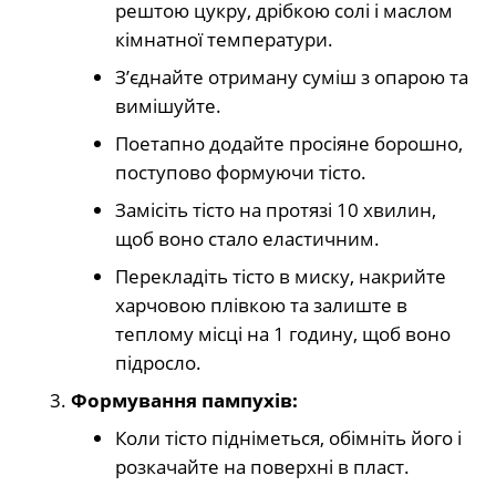
рештою цукру, дрібкою солі і маслом
кімнатної температури.
З’єднайте отриману суміш з опарою та
вимішуйте.
Поетапно додайте просіяне борошно,
поступово формуючи тісто.
Замісіть тісто на протязі 10 хвилин,
щоб воно стало еластичним.
Перекладіть тісто в миску, накрийте
харчовою плівкою та залиште в
теплому місці на 1 годину, щоб воно
підросло.
Формування пампухів:
Коли тісто підніметься, обімніть його і
розкачайте на поверхні в пласт.