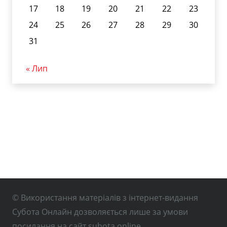
17
18
19
20
21
22
23
24
25
26
27
28
29
30
31
« Лип
© Використання матеріалів з інтернет-видання
Субота Онлайн дозволяється лише за умови
посилання на сайт subota.online