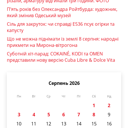
різали, арматуру відгинали три години. ФОТО
П’ять років без Олександра Ройтбурда: художник,
який змінив Одеський музей
Сіль для закруток: чи справді Е536 псує огірки та
капусту
Що не можна піднімати із землі 8 серпня: народні
прикмети на Мирона-вітрогона
Суботній хіт-парад: COKAINÉ, KODI та OMEN
представили нову версію Cuba Libre & Dolce Vita
Серпень 2026
Пн
Вт
Ср
Чт
Пт
Сб
Нд
1
2
3
4
5
6
7
8
9
10
11
12
13
14
15
16