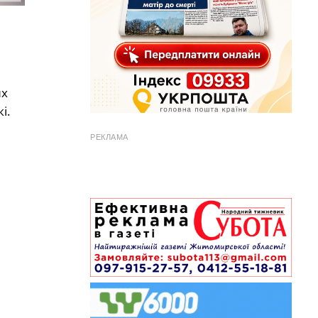
их
і.
РЕКЛАМА