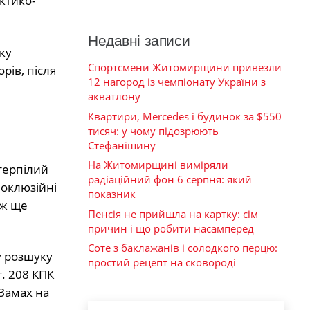
ктико-
Недавні записи
ку
Спортсмени Житомирщини привезли
рів, після
12 нагород із чемпіонату України з
акватлону
Квартири, Mercedes і будинок за $550
тисяч: у чому підозрюють
Стефанішину
На Житомирщині виміряли
терпілий
радіаційний фон 6 серпня: який
 оклюзійні
показник
ож ще
Пенсія не прийшла на картку: сім
причин і що робити насамперед
Соте з баклажанів і солодкого перцю:
у розшуку
простий рецепт на сковороді
. 208 КПК
(Замах на