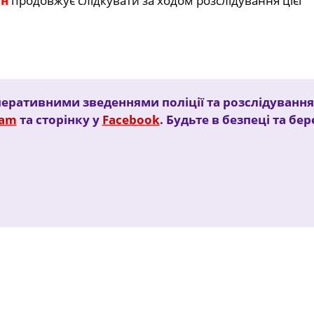
йн
продовжує слідкувати за ходом розслідування цієї
еративними зведеннями поліції та розслідуванн
ram
та сторінку у
Facebook
. Будьте в безпеці та бе