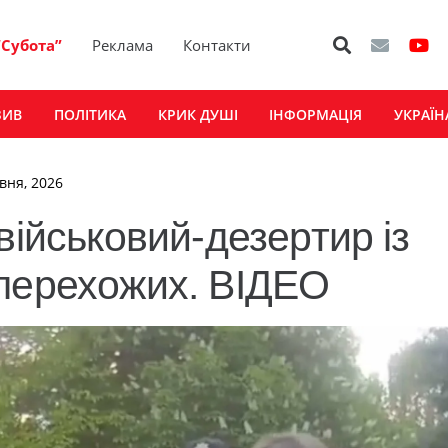
“Субота”
Реклама
Контакти
ЗИВ
ПОЛІТИКА
КРИК ДУШІ
ІНФОРМАЦІЯ
УКРАЇН
авня, 2026
військовий-дезертир із
 перехожих. ВІДЕО