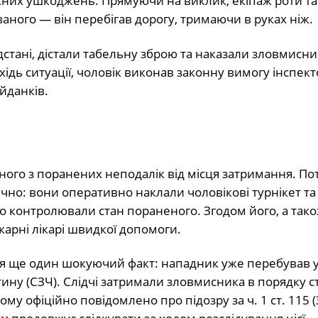
есних ушкоджень. Прямуючи на виклик, екіпаж роти та
аного — він перебігав дорогу, тримаючи в руках ніж.
дстані, дістали табельну зброю та наказали зловмисни
дь ситуації, чоловік виконав законну вимогу інспекто
йданків.
ого з поранених неподалік від місця затримання. По
чно: вони оперативно наклали чоловікові турнікет та
но контролювали стан пораненого. Згодом його, а так
карні лікарі швидкої допомоги.
ався ще один шокуючий факт: нападник уже перебував 
ину (СЗЧ). Слідчі затримали зловмисника в порядку ст
у офіційно повідомлено про підозру за ч. 1 ст. 115 