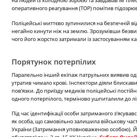
на людей із холодною зброєю та завдавав їм тіл
оперативного реагування (ТОР) помітив підозрюв
Поліцейські миттєво зупинилися на безпечній ві
негайно кинути ніж на землю. Зрозумівши безвихі
чого його жорстко затримали із застосуванням ка
Порятунок потерпілих
Паралельно інший екіпаж патрульних виявив одн
утратив чимало крові. Інспектори діяли блискави
пов’язки. До приїзду медиків поліцейські постій
одного потерпілого, терміново ушпиталили до лі
Під час ідентифікації особи затриманого з’ясув
як особа, що самовільно залишила військову част
України (Затримання уповноваженою особою). Йом