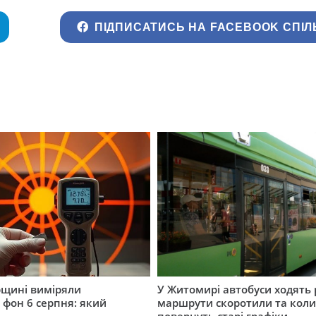
ПІДПИСАТИСЬ НА FACEBOOK СПІЛ
щині виміряли
У Житомирі автобуси ходять р
 фон 6 серпня: який
маршрути скоротили та кол
повернуть старі графіки