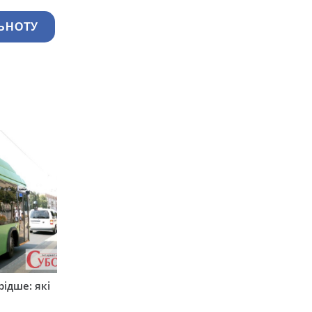
ЬНОТУ
ідше: які
и