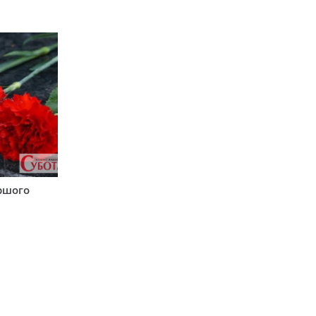
аршого