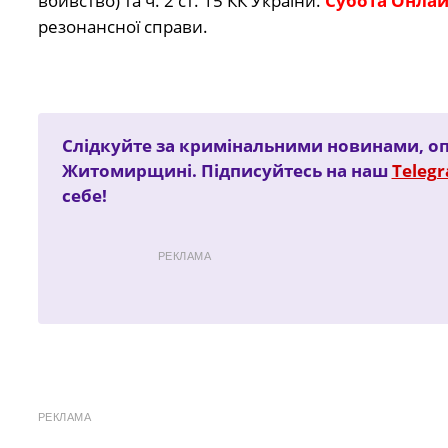
вбивство) та ч. 2 ст. 15 КК України.
Субота Онла
резонансної справи.
Слідкуйте за кримінальними новинами, оп
Житомирщині. Підписуйтесь на наш
Teleg
себе!
РЕКЛАМА
РЕКЛАМА