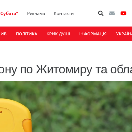
“Субота”
Реклама
Контакти
ЗИВ
ПОЛІТИКА
КРИК ДУШІ
ІНФОРМАЦІЯ
УКРАЇН
фону по Житомиру та обл