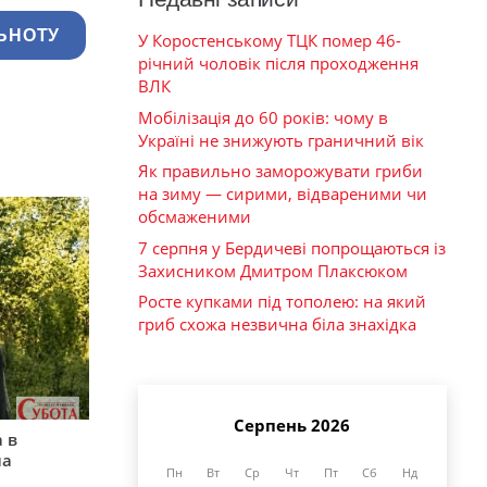
ЬНОТУ
У Коростенському ТЦК помер 46-
річний чоловік після проходження
ВЛК
Мобілізація до 60 років: чому в
Україні не знижують граничний вік
Як правильно заморожувати гриби
на зиму — сирими, відвареними чи
обсмаженими
7 серпня у Бердичеві попрощаються із
Захисником Дмитром Плаксюком
Росте купками під тополею: на який
гриб схожа незвична біла знахідка
Серпень 2026
 в
на
Пн
Вт
Ср
Чт
Пт
Сб
Нд