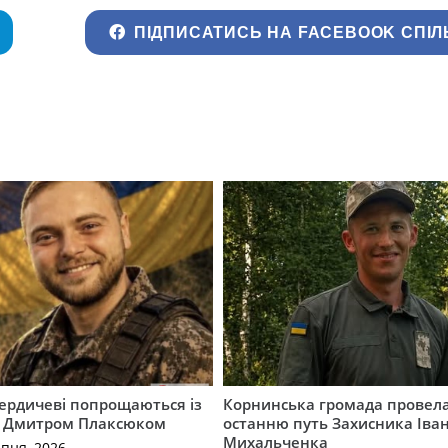
ПІДПИСАТИСЬ НА FACEBOOK СПІЛ
Бердичеві попрощаються із
Корнинська громада провела
 Дмитром Плаксюком
останню путь Захисника Іва
Михальченка
рпня, 2026