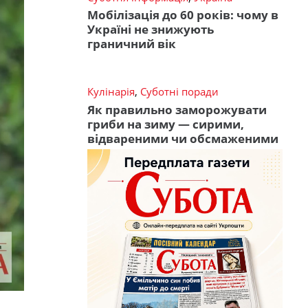
Мобілізація до 60 років: чому в
Україні не знижують
граничний вік
Кулінарія
,
Суботні поради
Як правильно заморожувати
гриби на зиму — сирими,
відвареними чи обсмаженими