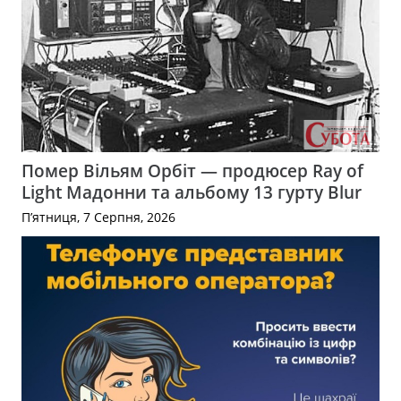
Помер Вільям Орбіт — продюсер Ray of
Light Мадонни та альбому 13 гурту Blur
П’ятниця, 7 Серпня, 2026