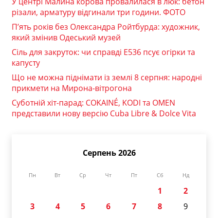
У центрі Малина корова провалилася в люк: бетон
різали, арматуру відгинали три години. ФОТО
П’ять років без Олександра Ройтбурда: художник,
який змінив Одеський музей
Сіль для закруток: чи справді Е536 псує огірки та
капусту
Що не можна піднімати із землі 8 серпня: народні
прикмети на Мирона-вітрогона
Суботній хіт-парад: COKAINÉ, KODI та OMEN
представили нову версію Cuba Libre & Dolce Vita
Серпень 2026
Пн
Вт
Ср
Чт
Пт
Сб
Нд
1
2
3
4
5
6
7
8
9