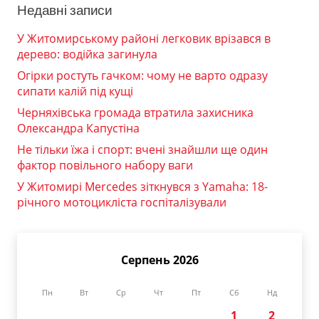
Недавні записи
У Житомирському районі легковик врізався в
дерево: водійка загинула
Огірки ростуть гачком: чому не варто одразу
сипати калій під кущі
Черняхівська громада втратила захисника
Олександра Капустіна
Не тільки їжа і спорт: вчені знайшли ще один
фактор повільного набору ваги
У Житомирі Mercedes зіткнувся з Yamaha: 18-
річного мотоцикліста госпіталізували
Серпень 2026
Пн
Вт
Ср
Чт
Пт
Сб
Нд
1
2