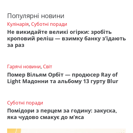
Популярні новини
Кулінарія
,
Суботні поради
Не викидайте великі огірки: зробіть
кроповий реліш — взимку банку з’їдають
за раз
Гарячі новини
,
Світ
Помер Вільям Орбіт — продюсер Ray of
Light Мадонни та альбому 13 гурту Blur
Суботні поради
Помідори з перцем за годину: закуска,
яка чудово смакує до м’яса